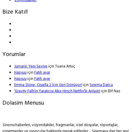
Vizyondakiler
Bize Katıl!
Yorumlar
Jumanji: Yeni Seviye
için
Tuana Artuç
Hapşuu
için
Fatih ayar
Hapşuu
için
Fatih ayar
Emma Stone, Cruella 2 İçin Geri Dönüyor!
için
Sinema Datça
‘Gravity Falls’ın Yaratıcısı Alex Hirsch Netflix’le Anlaştı!
için
Elif Naz
Dolasim Menusu
Sinema
haberleri, vizyondakiler, fragmanlar, özel dosyalar, röportajlar,
yönetmenler ve oyuncular hakkında merak edilenler… Sinemaya dair her şey!