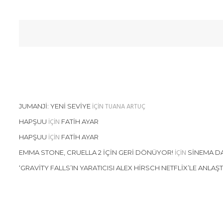
IÇIN
TUANA ARTUÇ
JUMANJI: YENI SEVIYE
IÇIN
HAPŞUU
FATIH AYAR
IÇIN
HAPŞUU
FATIH AYAR
IÇIN
EMMA STONE, CRUELLA 2 İÇIN GERI DÖNÜYOR!
SINEMA D
‘GRAVITY FALLS’IN YARATICISI ALEX HIRSCH NETFLIX’LE ANLAŞTI