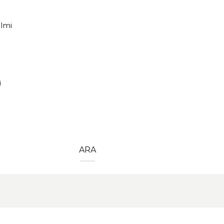
ilmi
i
ARA