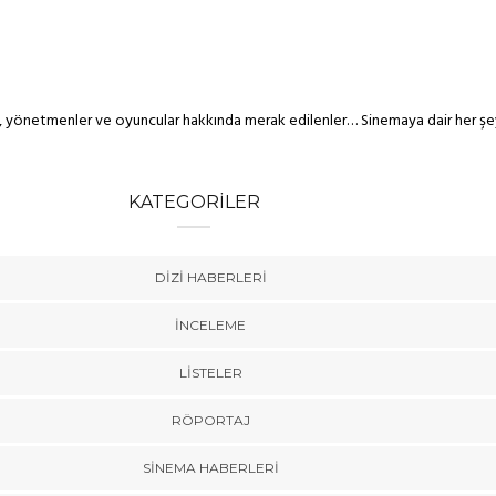
lar, yönetmenler ve oyuncular hakkında merak edilenler… Sinemaya dair her şe
KATEGORILER
DIZI HABERLERI
İNCELEME
LISTELER
RÖPORTAJ
SINEMA HABERLERI