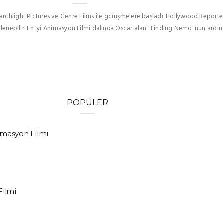
rchlight Pictures ve Genre Films ile görüşmelere başladı. Hollywood Reporte
tlenebilir. En İyi Animasyon Filmi dalında Oscar alan "Finding Nemo"nun ard
POPÜLER
imasyon Filmi
Filmi