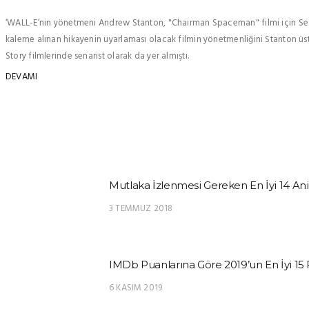
‘WALL-E’nin yönetmeni Andrew Stanton, "Chairman Spaceman" filmi için Sea
kaleme alınan hikayenin uyarlaması olacak filmin yönetmenliğini Stanton üs
Story filmlerinde senarist olarak da yer almıştı.
DEVAMI
Mutlaka İzlenmesi Gereken En İyi 14 An
3 TEMMUZ 2018
IMDb Puanlarına Göre 2019’un En İyi 15 
6 KASIM 2019