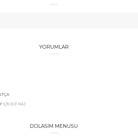
YORUMLAR
ATÇA
IÇIN
ELIF NAZ
!
DOLASIM MENUSU