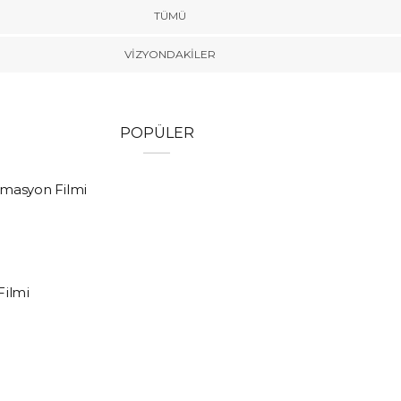
TÜMÜ
VIZYONDAKILER
POPÜLER
imasyon Filmi
Filmi