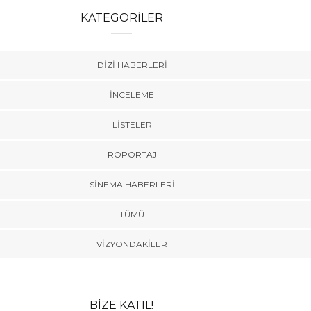
KATEGORILER
DIZI HABERLERI
İNCELEME
LISTELER
RÖPORTAJ
SINEMA HABERLERI
TÜMÜ
VIZYONDAKILER
BIZE KATIL!