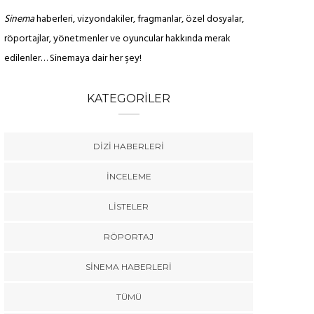
Sinema
haberleri, vizyondakiler, fragmanlar, özel dosyalar,
röportajlar, yönetmenler ve oyuncular hakkında merak
edilenler… Sinemaya dair her şey!
KATEGORILER
DIZI HABERLERI
İNCELEME
LISTELER
RÖPORTAJ
SINEMA HABERLERI
TÜMÜ