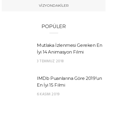
VIZYONDAKILER
POPÜLER
Mutlaka İzlenmesi Gereken En
İyi 14 Animasyon Filmi
3 TEMMUZ 2018
IMDb Puanlarına Göre 2019’un
En İyi 15 Filmi
6 KASIM 2019