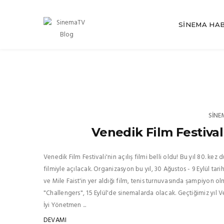
SINEMA HA
SINE
Venedik Film Festivali’
Venedik Film Festivali'nin açılış filmi belli oldu! Bu yıl 80. k
filmiyle açılacak. Organizasyon bu yıl, 30 Ağustos - 9 Eylül ta
ve Mile Faist'in yer aldığı film, tenis turnuvasında şampiyon ol
"Challengers", 15 Eylül'de sinemalarda olacak. Geçtiğimiz yıl 
İyi Yönetmen ...
DEVAMI