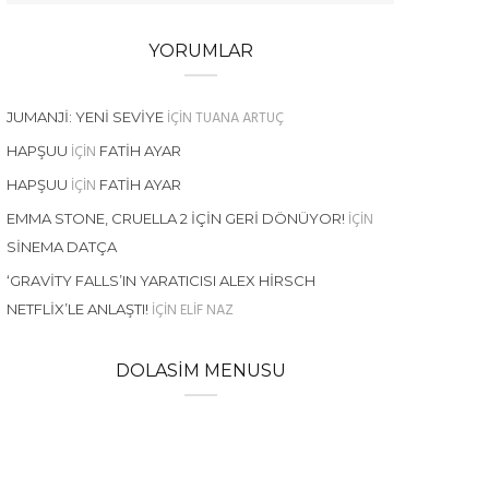
YORUMLAR
IÇIN
TUANA ARTUÇ
JUMANJI: YENI SEVIYE
IÇIN
HAPŞUU
FATIH AYAR
IÇIN
HAPŞUU
FATIH AYAR
IÇIN
EMMA STONE, CRUELLA 2 İÇIN GERI DÖNÜYOR!
SINEMA DATÇA
‘GRAVITY FALLS’IN YARATICISI ALEX HIRSCH
IÇIN
ELIF NAZ
NETFLIX’LE ANLAŞTI!
DOLASIM MENUSU