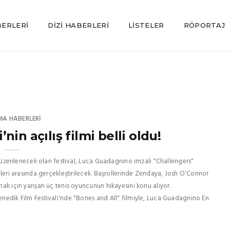
BERLERI
DIZI HABERLERI
LISTELER
RÖPORTAJ
MA HABERLERI
nin açılış filmi belli oldu!
ez düzenlenecek olan festival, Luca Guadagnino imzalı "Challengers"
rihleri arasında gerçekleştirilecek. Başrollerinde Zendaya, Josh O'Connor
mak için yarışan üç tenis oyuncunun hikayesini konu alıyor.
Venedik Film Festivali'nde "Bones and All" filmiyle, Luca Guadagnino En