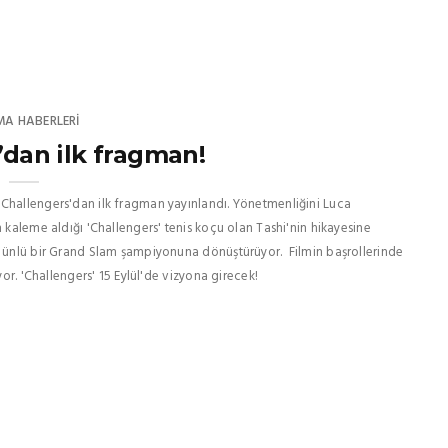
MA HABERLERI
’dan ilk fragman!
'Challengers'dan ilk fragman yayınlandı. Yönetmenliğini Luca
 kaleme aldığı 'Challengers' tenis koçu olan Tashi'nin hikayesine
ca ünlü bir Grand Slam şampiyonuna dönüştürüyor. Filmin başrollerinde
yor. 'Challengers' 15 Eylül'de vizyona girecek!