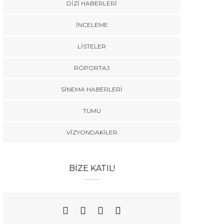
DIZI HABERLERI
İNCELEME
LISTELER
RÖPORTAJ
SINEMA HABERLERI
TÜMÜ
VIZYONDAKILER
BIZE KATIL!