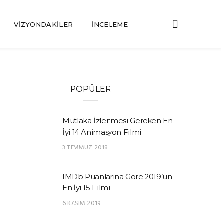
VIZYONDAKILER
İNCELEME
POPÜLER
Mutlaka İzlenmesi Gereken En
İyi 14 Animasyon Filmi
3 TEMMUZ 2018
IMDb Puanlarına Göre 2019’un
En İyi 15 Filmi
6 KASIM 2019