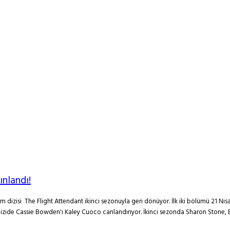
nlandı!
dizisi The Flight Attendant ikinci sezonuyla geri dönüyor. İlk iki bölümü 21 Nis
Dizide Cassie Bowden'ı Kaley Cuoco canlandırıyor. İkinci sezonda Sharon Stone, 