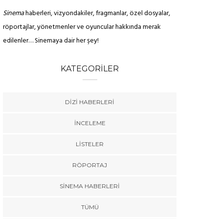
Sinema
haberleri, vizyondakiler, fragmanlar, özel dosyalar,
röportajlar, yönetmenler ve oyuncular hakkında merak
edilenler… Sinemaya dair her şey!
KATEGORILER
DIZI HABERLERI
İNCELEME
LISTELER
RÖPORTAJ
SINEMA HABERLERI
TÜMÜ