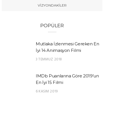
VIZYONDAKILER
POPÜLER
Mutlaka İzlenmesi Gereken En
İyi 14 Animasyon Filmi
3 TEMMUZ 2018
IMDb Puanlarına Göre 2019’un
En İyi 15 Filmi
6 KASIM 2019