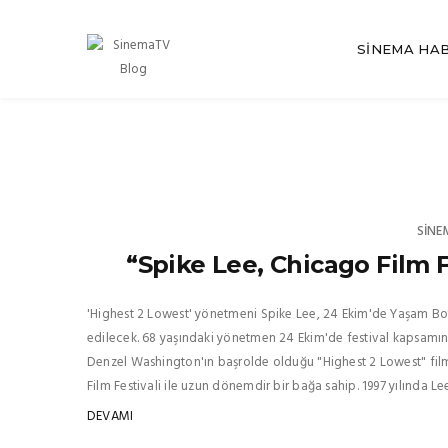
SINEMA HA
SINE
“Spike Lee, Chicago Film F
'Highest 2 Lowest' yönetmeni Spike Lee, 24 Ekim'de Yaşam Boy
edilecek. 68 yaşındaki yönetmen 24 Ekim'de festival kapsamınd
Denzel Washington'ın başrolde olduğu "Highest 2 Lowest" film
Film Festivali ile uzun dönemdir bir bağa sahip. 1997 yılında L
DEVAMI