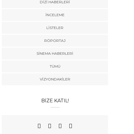
DIZI HABERLERI
İNCELEME
LISTELER
RÖPORTAJ
SINEMA HABERLERI
TÜMÜ
VIZYONDAKILER
BIZE KATIL!