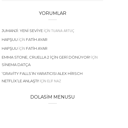
YORUMLAR
IÇIN
TUANA ARTUÇ
JUMANJI: YENI SEVIYE
IÇIN
HAPŞUU
FATIH AYAR
IÇIN
HAPŞUU
FATIH AYAR
IÇIN
EMMA STONE, CRUELLA 2 İÇIN GERI DÖNÜYOR!
SINEMA DATÇA
‘GRAVITY FALLS’IN YARATICISI ALEX HIRSCH
IÇIN
ELIF NAZ
NETFLIX’LE ANLAŞTI!
DOLASIM MENUSU