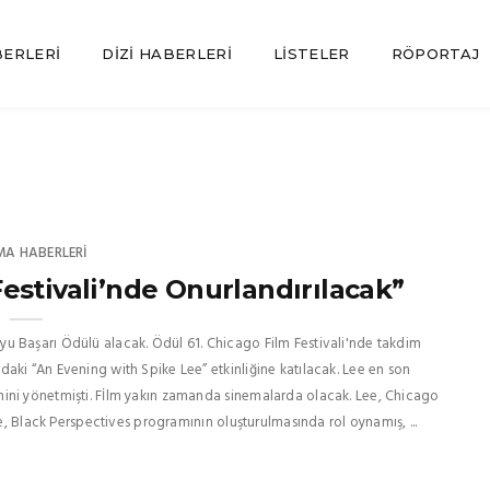
BERLERI
DIZI HABERLERI
LISTELER
RÖPORTAJ
MA HABERLERI
estivali’nde Onurlandırılacak”
u Başarı Ödülü alacak. Ödül 61. Chicago Film Festivali'nde takdim
aki “An Evening with Spike Lee” etkinliğine katılacak. Lee en son
ini yönetmişti. Fİlm yakın zamanda sinemalarda olacak. Lee, Chicago
ee, Black Perspectives programının oluşturulmasında rol oynamış, ...