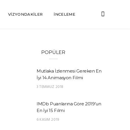
VIZYONDAKILER
İNCELEME
POPÜLER
Mutlaka İzlenmesi Gereken En
İyi 14 Animasyon Filmi
3 TEMMUZ 2018
IMDb Puanlarına Göre 2019’un
En İyi 15 Filmi
6 KASIM 2019