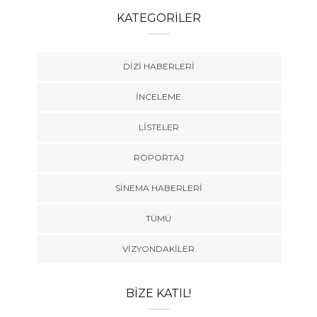
KATEGORILER
DIZI HABERLERI
İNCELEME
LISTELER
RÖPORTAJ
SINEMA HABERLERI
TÜMÜ
VIZYONDAKILER
BIZE KATIL!