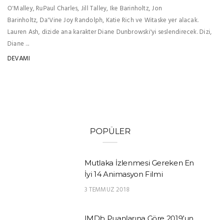
O'Malley, RuPaul Charles, Jill Talley, Ike Barinholtz, Jon
Barinholtz, Da'Vine Joy Randolph, Katie Rich ve Witaske yer alacak.
Lauren Ash, dizide ana karakter Diane Dunbrowski'yi seslendirecek. Dizi,
Diane ...
DEVAMI
POPÜLER
Mutlaka İzlenmesi Gereken En
İyi 14 Animasyon Filmi
3 TEMMUZ 2018
IMDb Puanlarına Göre 2019’un