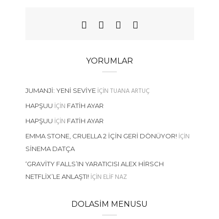
YORUMLAR
IÇIN
TUANA ARTUÇ
JUMANJI: YENI SEVIYE
IÇIN
HAPŞUU
FATIH AYAR
IÇIN
HAPŞUU
FATIH AYAR
IÇIN
EMMA STONE, CRUELLA 2 İÇIN GERI DÖNÜYOR!
SINEMA DATÇA
‘GRAVITY FALLS’IN YARATICISI ALEX HIRSCH
IÇIN
ELIF NAZ
NETFLIX’LE ANLAŞTI!
DOLASIM MENUSU