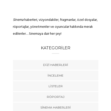
Sinema
haberleri, vizyondakiler, fragmanlar, özel dosyalar,
röportajlar, yönetmenler ve oyuncular hakkında merak
edilenler… Sinemaya dair her şey!
KATEGORILER
DIZI HABERLERI
İNCELEME
LISTELER
RÖPORTAJ
SINEMA HABERLERI