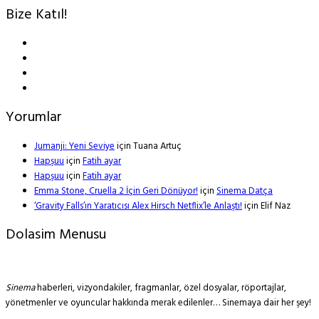
Bize Katıl!
Yorumlar
Jumanji: Yeni Seviye
için
Tuana Artuç
Hapşuu
için
Fatih ayar
Hapşuu
için
Fatih ayar
Emma Stone, Cruella 2 İçin Geri Dönüyor!
için
Sinema Datça
‘Gravity Falls’ın Yaratıcısı Alex Hirsch Netflix’le Anlaştı!
için
Elif Naz
Dolasim Menusu
Sinema
haberleri, vizyondakiler, fragmanlar, özel dosyalar, röportajlar,
yönetmenler ve oyuncular hakkında merak edilenler… Sinemaya dair her şey!