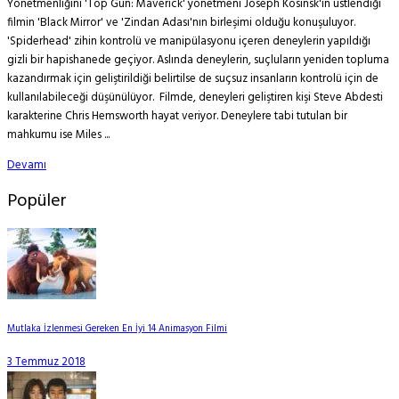
Yönetmenliğini 'Top Gun: Maverick' yönetmeni Joseph Kosinsk'in üstlendiği
filmin 'Black Mirror' ve 'Zindan Adası'nın birleşimi olduğu konuşuluyor.
'Spiderhead' zihin kontrolü ve manipülasyonu içeren deneylerin yapıldığı
gizli bir hapishanede geçiyor. Aslında deneylerin, suçluların yeniden topluma
kazandırmak için geliştirildiği belirtilse de suçsuz insanların kontrolü için de
kullanılabileceği düşünülüyor. Filmde, deneyleri geliştiren kişi Steve Abdesti
karakterine Chris Hemsworth hayat veriyor. Deneylere tabi tutulan bir
mahkumu ise Miles ...
Devamı
Popüler
Mutlaka İzlenmesi Gereken En İyi 14 Animasyon Filmi
3 Temmuz 2018