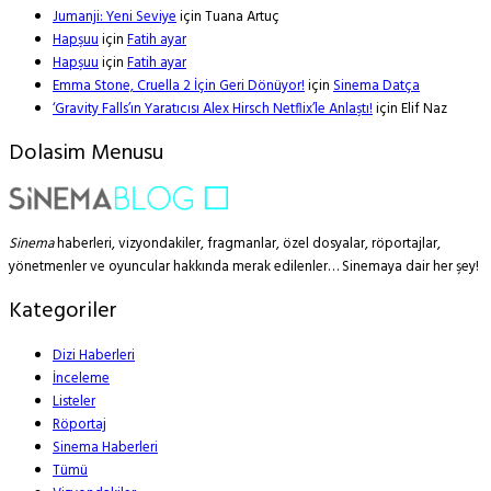
Jumanji: Yeni Seviye
için
Tuana Artuç
Hapşuu
için
Fatih ayar
Hapşuu
için
Fatih ayar
Emma Stone, Cruella 2 İçin Geri Dönüyor!
için
Sinema Datça
‘Gravity Falls’ın Yaratıcısı Alex Hirsch Netflix’le Anlaştı!
için
Elif Naz
Dolasim Menusu
Sinema
haberleri, vizyondakiler, fragmanlar, özel dosyalar, röportajlar,
yönetmenler ve oyuncular hakkında merak edilenler… Sinemaya dair her şey!
Kategoriler
Dizi Haberleri
İnceleme
Listeler
Röportaj
Sinema Haberleri
Tümü