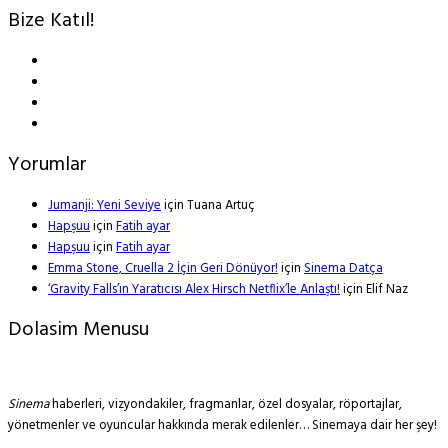
Bize Katıl!
Yorumlar
Jumanji: Yeni Seviye
için
Tuana Artuç
Hapşuu
için
Fatih ayar
Hapşuu
için
Fatih ayar
Emma Stone, Cruella 2 İçin Geri Dönüyor!
için
Sinema Datça
‘Gravity Falls’ın Yaratıcısı Alex Hirsch Netflix’le Anlaştı!
için
Elif Naz
Dolasim Menusu
Sinema
haberleri, vizyondakiler, fragmanlar, özel dosyalar, röportajlar,
yönetmenler ve oyuncular hakkında merak edilenler… Sinemaya dair her şey!