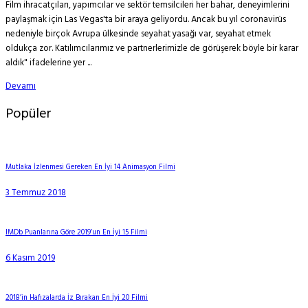
Film ihracatçıları, yapımcılar ve sektör temsilcileri her bahar, deneyimlerini
paylaşmak için Las Vegas'ta bir araya geliyordu. Ancak bu yıl coronavirüs
nedeniyle birçok Avrupa ülkesinde seyahat yasağı var, seyahat etmek
oldukça zor. Katılımcılarımız ve partnerlerimizle de görüşerek böyle bir karar
aldık" ifadelerine yer ...
Devamı
Popüler
Mutlaka İzlenmesi Gereken En İyi 14 Animasyon Filmi
3 Temmuz 2018
IMDb Puanlarına Göre 2019’un En İyi 15 Filmi
6 Kasım 2019
2018’in Hafızalarda İz Bırakan En İyi 20 Filmi