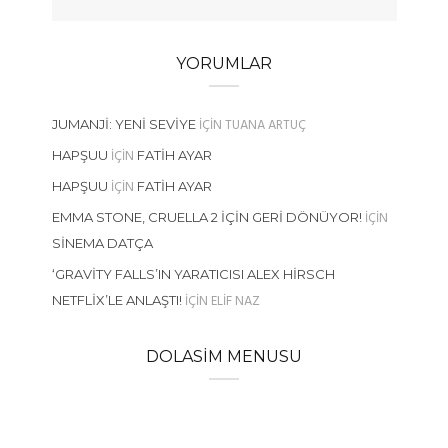
YORUMLAR
IÇIN
TUANA ARTUÇ
JUMANJI: YENI SEVIYE
IÇIN
HAPŞUU
FATIH AYAR
IÇIN
HAPŞUU
FATIH AYAR
IÇIN
EMMA STONE, CRUELLA 2 İÇIN GERI DÖNÜYOR!
SINEMA DATÇA
‘GRAVITY FALLS’IN YARATICISI ALEX HIRSCH
IÇIN
ELIF NAZ
NETFLIX’LE ANLAŞTI!
DOLASIM MENUSU