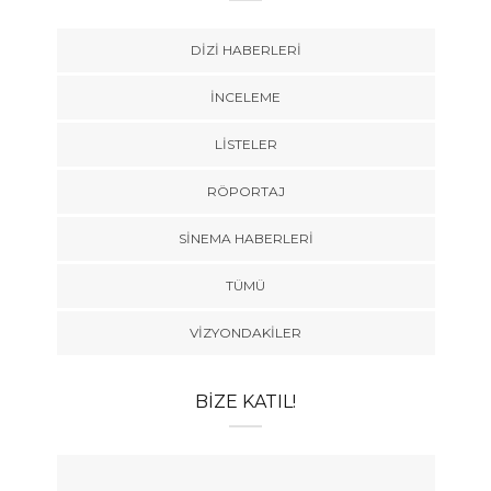
DIZI HABERLERI
İNCELEME
LISTELER
RÖPORTAJ
SINEMA HABERLERI
TÜMÜ
VIZYONDAKILER
BIZE KATIL!