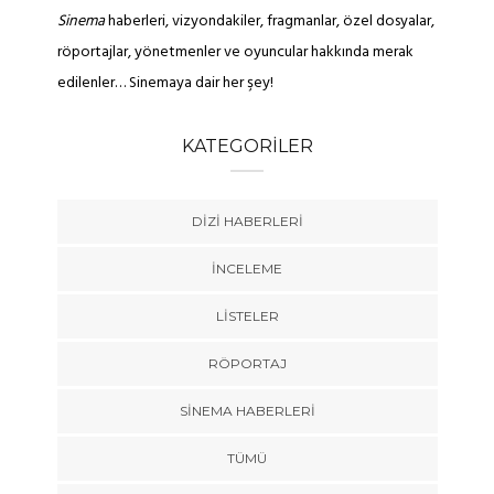
Sinema
haberleri, vizyondakiler, fragmanlar, özel dosyalar,
röportajlar, yönetmenler ve oyuncular hakkında merak
edilenler… Sinemaya dair her şey!
KATEGORILER
DIZI HABERLERI
İNCELEME
LISTELER
RÖPORTAJ
SINEMA HABERLERI
TÜMÜ