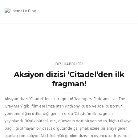
DIZI HABERLERI
Aksiyon dizisi ‘Citadel’den ilk
fragman!
Aksiyon dizisi ‘Citadel’den ilk fragman! ‘Avengers: Endgame’ ve ‘The
Gray Man’ gibi filmlere imza atan Anthony Russo ve Joe Russo'nun
yönetmenliğini üstlendiği gerilim dizisi ‘Citadel’in ilk fragmanı
yayınlandı. Büyük bütçeli dizi, dünyanın dört bir yanından, hiçbir ülkeye
bağlılığı olmayan bir casus örgütünde çalışmak üzere bir araya gelen
ajanları konu alıyor. Altı bölümlük gerilim dizisinin oyuncu kadrosunda