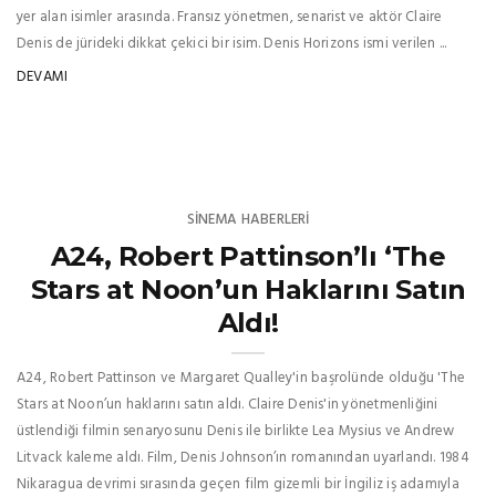
yer alan isimler arasında. Fransız yönetmen, senarist ve aktör Claire
Denis de jürideki dikkat çekici bir isim. Denis Horizons ismi verilen ...
DEVAMI
SINEMA HABERLERI
A24, Robert Pattinson’lı ‘The
Stars at Noon’un Haklarını Satın
Aldı!
A24, Robert Pattinson ve Margaret Qualley'in başrolünde olduğu 'The
Stars at Noon’un haklarını satın aldı. Claire Denis'in yönetmenliğini
üstlendiği filmin senaryosunu Denis ile birlikte Lea Mysius ve Andrew
Litvack kaleme aldı. Film, Denis Johnson’ın romanından uyarlandı. 1984
Nikaragua devrimi sırasında geçen film gizemli bir İngiliz iş adamıyla