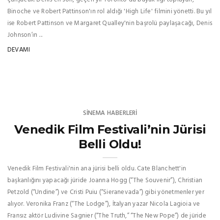
Binoche ve Robert Pattinson'ın rol aldığı 'High Life' filmini yönetti. Bu yıl
ise Robert Pattinson ve Margaret Qualley'nin başrolü paylaşacağı, Denis
Johnson’ın ...
DEVAMI
SINEMA HABERLERI
Venedik Film Festivali’nin Jürisi
Belli Oldu!
Venedik Film Festivali'nin ana jürisi belli oldu. Cate Blanchett'in
başkanlığını yapacağı jüride Joanna Hogg (“The Souvenir”), Christian
Petzold (“Undine”) ve Cristi Puiu (“Sieranevada”) gibi yönetmenler yer
alıyor. Veronika Franz (“The Lodge”), İtalyan yazar Nicola Lagioia ve
Fransız aktör Ludivine Sagnier (“The Truth,” “The New Pope”) de jüride