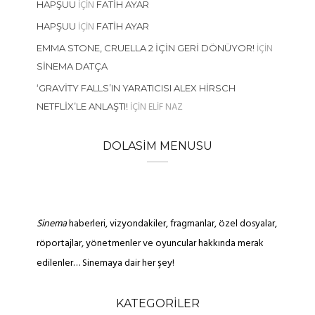
IÇIN
HAPŞUU
FATIH AYAR
IÇIN
HAPŞUU
FATIH AYAR
IÇIN
EMMA STONE, CRUELLA 2 İÇIN GERI DÖNÜYOR!
SINEMA DATÇA
‘GRAVITY FALLS’IN YARATICISI ALEX HIRSCH
IÇIN
ELIF NAZ
NETFLIX’LE ANLAŞTI!
DOLASIM MENUSU
Sinema
haberleri, vizyondakiler, fragmanlar, özel dosyalar,
röportajlar, yönetmenler ve oyuncular hakkında merak
edilenler… Sinemaya dair her şey!
KATEGORILER