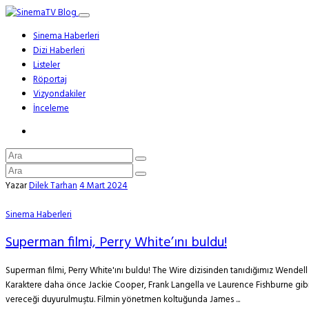
Sinema Haberleri
Dizi Haberleri
Listeler
Röportaj
Vizyondakiler
İnceleme
Yazar
Dilek Tarhan
4 Mart 2024
Sinema Haberleri
Superman filmi, Perry White’ını buldu!
Superman filmi, Perry White'ını buldu! The Wire dizisinden tanıdığımız Wendell P
Karaktere daha önce Jackie Cooper, Frank Langella ve Laurence Fishburne gibi 
vereceği duyurulmuştu. Filmin yönetmen koltuğunda James ...