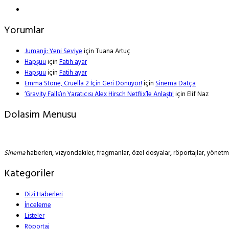
Yorumlar
Jumanji: Yeni Seviye
için
Tuana Artuç
Hapşuu
için
Fatih ayar
Hapşuu
için
Fatih ayar
Emma Stone, Cruella 2 İçin Geri Dönüyor!
için
Sinema Datça
‘Gravity Falls’ın Yaratıcısı Alex Hirsch Netflix’le Anlaştı!
için
Elif Naz
Dolasim Menusu
Sinema
haberleri, vizyondakiler, fragmanlar, özel dosyalar, röportajlar, yöne
Kategoriler
Dizi Haberleri
İnceleme
Listeler
Röportaj