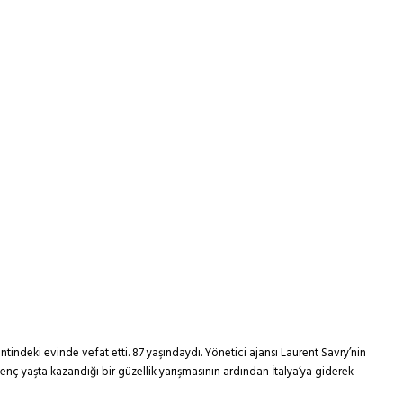
tindeki evinde vefat etti. 87 yaşındaydı. Yönetici ajansı Laurent Savry’nin
enç yaşta kazandığı bir güzellik yarışmasının ardından İtalya’ya giderek