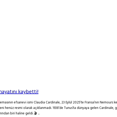
hayatını kaybetti!
inemasının efsanevi ismi Claudia Cardinale, 23 Eylül 2025’te Fransa’nın Nemours ken
edeni henüz resmi olarak açıklanmadı. 1938’de Tunus’ta dünyaya gelen Cardinale, g
dan biri haline geldi. 🎬 ...