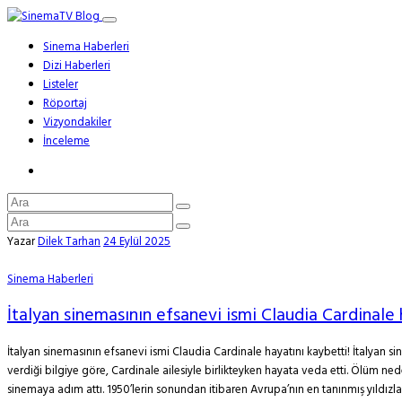
Sinema Haberleri
Dizi Haberleri
Listeler
Röportaj
Vizyondakiler
İnceleme
Yazar
Dilek Tarhan
24 Eylül 2025
Sinema Haberleri
İtalyan sinemasının efsanevi ismi Claudia Cardinale 
İtalyan sinemasının efsanevi ismi Claudia Cardinale hayatını kaybetti! İtalyan s
verdiği bilgiye göre, Cardinale ailesiyle birlikteyken hayata veda etti. Ölüm n
sinemaya adım attı. 1950’lerin sonundan itibaren Avrupa’nın en tanınmış yıldızların