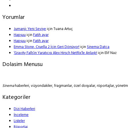
Yorumlar
Jumanji: Yeni Seviye
için
Tuana Artuç
Hapşuu
için
Fatih ayar
Hapşuu
için
Fatih ayar
Emma Stone, Cruella 2 İçin Geri Dönüyor!
için
Sinema Datça
‘Gravity Falls’ın Yaratıcısı Alex Hirsch Netflix’le Anlaştı!
için
Elif Naz
Dolasim Menusu
Sinema
haberleri, vizyondakiler, fragmanlar, özel dosyalar, röportajlar, yöne
Kategoriler
Dizi Haberleri
İnceleme
Listeler
Röportaj