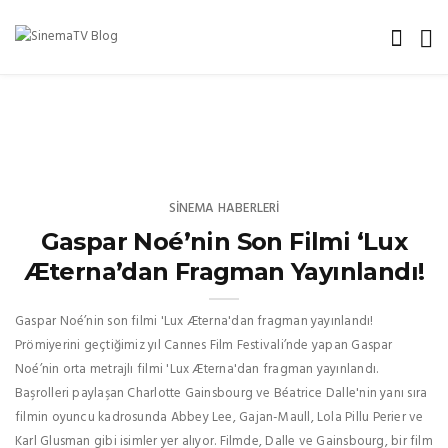
SINEMA HABERLERI
Gaspar Noé’nin Son Filmi ‘Lux
Æterna’dan Fragman Yayınlandı!
Gaspar Noé’nin son filmi 'Lux Æterna'dan fragman yayınlandı!
Prömiyerini geçtiğimiz yıl Cannes Film Festivali’nde yapan Gaspar
Noé’nin orta metrajlı filmi 'Lux Æterna'dan fragman yayınlandı.
Başrolleri paylaşan Charlotte Gainsbourg ve Béatrice Dalle'nin yanı sıra
filmin oyuncu kadrosunda Abbey Lee, Gajan-Maull, Lola Pillu Perier ve
Karl Glusman gibi isimler yer alıyor. Filmde, Dalle ve Gainsbourg, bir film