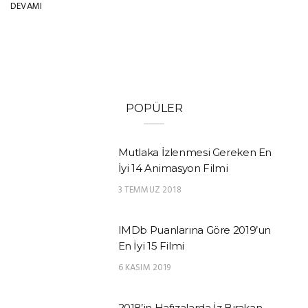
DEVAMI
POPÜLER
Mutlaka İzlenmesi Gereken En
İyi 14 Animasyon Filmi
3 TEMMUZ 2018
IMDb Puanlarına Göre 2019’un
En İyi 15 Filmi
6 KASIM 2019
2018’in Hafızalarda İz Bırakan