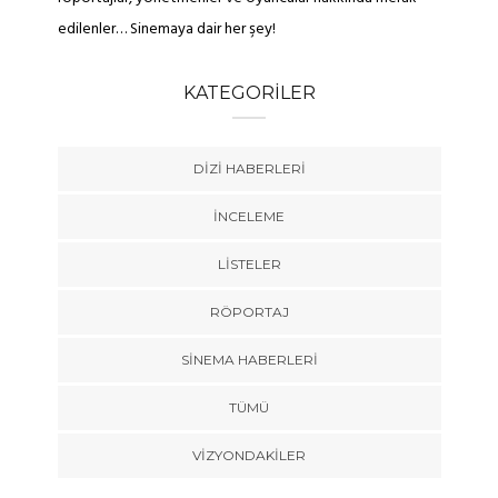
edilenler… Sinemaya dair her şey!
KATEGORILER
DIZI HABERLERI
İNCELEME
LISTELER
RÖPORTAJ
SINEMA HABERLERI
TÜMÜ
VIZYONDAKILER