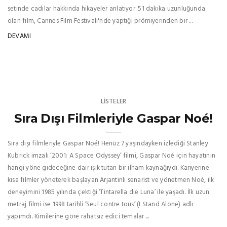
setinde cadılar hakkında hikayeler anlatıyor. 51 dakika uzunluğunda
olan film, Cannes Film Festivali'nde yaptığı prömiyerinden bir ...
DEVAMI
LISTELER
Sıra Dışı Filmleriyle Gaspar Noé!
Sıra dışı filmleriyle Gaspar Noé! Henüz 7 yaşındayken izlediği Stanley
Kubrick imzalı ‘2001: A Space Odyssey’ filmi, Gaspar Noé için hayatının
hangi yöne gideceğine dair ışık tutan bir ilham kaynağıydı. Kariyerine
kısa filmler yöneterek başlayan Arjantinli senarist ve yönetmen Noé, ilk
deneyimini 1985 yılında çektiği ‘Tintarella die Luna’ ile yaşadı. İlk uzun
metraj filmi ise 1998 tarihli ‘Seul contre tous’ (I Stand Alone) adlı
yapımdı. Kimilerine göre rahatsız edici temalar ...