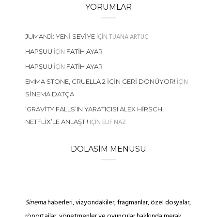
YORUMLAR
IÇIN
TUANA ARTUÇ
JUMANJI: YENI SEVIYE
IÇIN
HAPŞUU
FATIH AYAR
IÇIN
HAPŞUU
FATIH AYAR
IÇIN
EMMA STONE, CRUELLA 2 İÇIN GERI DÖNÜYOR!
SINEMA DATÇA
‘GRAVITY FALLS’IN YARATICISI ALEX HIRSCH
IÇIN
ELIF NAZ
NETFLIX’LE ANLAŞTI!
DOLASIM MENUSU
Sinema
haberleri, vizyondakiler, fragmanlar, özel dosyalar,
röportajlar, yönetmenler ve oyuncular hakkında merak