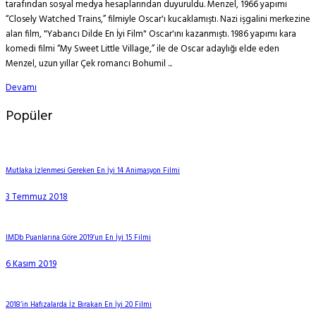
tarafından sosyal medya hesaplarından duyuruldu. Menzel, 1966 yapımı
“Closely Watched Trains,” filmiyle Oscar'ı kucaklamıştı. Nazi işgalini merkezine
alan film, "Yabancı Dilde En İyi Film" Oscar'ını kazanmıştı. 1986 yapımı kara
komedi filmi “My Sweet Little Village,” ile de Oscar adaylığı elde eden
Menzel, uzun yıllar Çek romancı Bohumil ...
Devamı
Popüler
Mutlaka İzlenmesi Gereken En İyi 14 Animasyon Filmi
3 Temmuz 2018
IMDb Puanlarına Göre 2019’un En İyi 15 Filmi
6 Kasım 2019
2018’in Hafızalarda İz Bırakan En İyi 20 Filmi