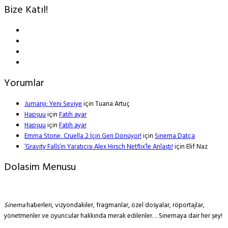
Bize Katıl!
Yorumlar
Jumanji: Yeni Seviye
için
Tuana Artuç
Hapşuu
için
Fatih ayar
Hapşuu
için
Fatih ayar
Emma Stone, Cruella 2 İçin Geri Dönüyor!
için
Sinema Datça
‘Gravity Falls’ın Yaratıcısı Alex Hirsch Netflix’le Anlaştı!
için
Elif Naz
Dolasim Menusu
Sinema
haberleri, vizyondakiler, fragmanlar, özel dosyalar, röportajlar,
yönetmenler ve oyuncular hakkında merak edilenler… Sinemaya dair her şey!