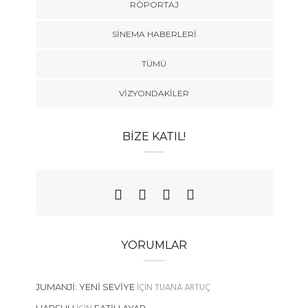
RÖPORTAJ
SINEMA HABERLERI
TÜMÜ
VIZYONDAKILER
BIZE KATIL!
YORUMLAR
IÇIN
TUANA ARTUÇ
JUMANJI: YENI SEVIYE