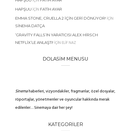
IÇIN
HAPŞUU
FATIH AYAR
IÇIN
HAPŞUU
FATIH AYAR
IÇIN
EMMA STONE, CRUELLA 2 İÇIN GERI DÖNÜYOR!
SINEMA DATÇA
‘GRAVITY FALLS’IN YARATICISI ALEX HIRSCH
IÇIN
ELIF NAZ
NETFLIX’LE ANLAŞTI!
DOLASIM MENUSU
Sinema
haberleri, vizyondakiler, fragmanlar, özel dosyalar,
röportajlar, yönetmenler ve oyuncular hakkında merak
edilenler… Sinemaya dair her şey!
KATEGORILER