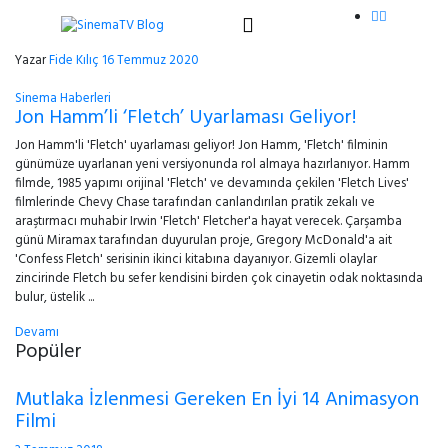
Yazar
Fide Kılıç
16 Temmuz 2020
Sinema Haberleri
Jon Hamm’li ‘Fletch’ Uyarlaması Geliyor!
Jon Hamm'li 'Fletch' uyarlaması geliyor! Jon Hamm, 'Fletch' filminin
günümüze uyarlanan yeni versiyonunda rol almaya hazırlanıyor. Hamm
filmde, 1985 yapımı orijinal 'Fletch' ve devamında çekilen 'Fletch Lives'
filmlerinde Chevy Chase tarafından canlandırılan pratik zekalı ve
araştırmacı muhabir Irwin 'Fletch' Fletcher'a hayat verecek. Çarşamba
günü Miramax tarafından duyurulan proje, Gregory McDonald'a ait
'Confess Fletch' serisinin ikinci kitabına dayanıyor. Gizemli olaylar
zincirinde Fletch bu sefer kendisini birden çok cinayetin odak noktasında
bulur, üstelik ...
Devamı
Popüler
Mutlaka İzlenmesi Gereken En İyi 14 Animasyon
Filmi