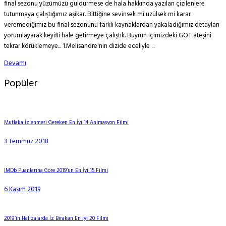
final sezonu yüzümüzü güldürmese de hala hakkında yazılan çizilenlere
tutunmaya çalıştığımız aşikar. Bittiğine sevinsek mi üzülsek mi karar
veremediğimiz bu final sezonunu farklı kaynaklardan yakaladığımız detayları
yorumlayarak keyifli hale getirmeye çalıştık. Buyrun içimizdeki GOT ateşini
tekrar körüklemeye... 1.Melisandre'nin dizide eceliyle ...
Devamı
Popüler
Mutlaka İzlenmesi Gereken En İyi 14 Animasyon Filmi
3 Temmuz 2018
IMDb Puanlarına Göre 2019’un En İyi 15 Filmi
6 Kasım 2019
2018’in Hafızalarda İz Bırakan En İyi 20 Filmi