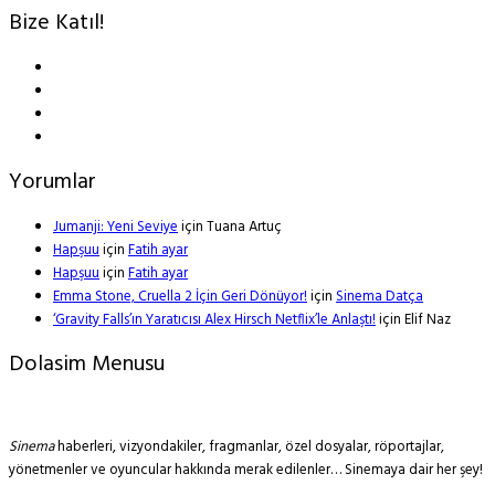
Bize Katıl!
Yorumlar
Jumanji: Yeni Seviye
için
Tuana Artuç
Hapşuu
için
Fatih ayar
Hapşuu
için
Fatih ayar
Emma Stone, Cruella 2 İçin Geri Dönüyor!
için
Sinema Datça
‘Gravity Falls’ın Yaratıcısı Alex Hirsch Netflix’le Anlaştı!
için
Elif Naz
Dolasim Menusu
Sinema
haberleri, vizyondakiler, fragmanlar, özel dosyalar, röportajlar,
yönetmenler ve oyuncular hakkında merak edilenler… Sinemaya dair her şey!