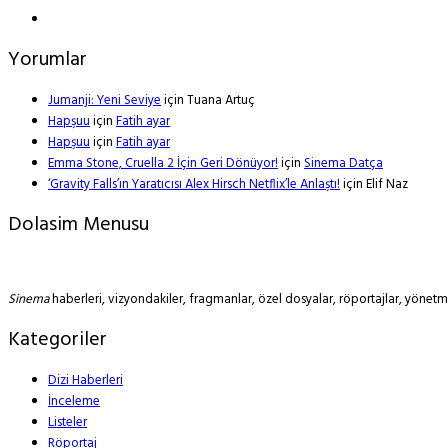
Yorumlar
Jumanji: Yeni Seviye
için
Tuana Artuç
Hapşuu
için
Fatih ayar
Hapşuu
için
Fatih ayar
Emma Stone, Cruella 2 İçin Geri Dönüyor!
için
Sinema Datça
‘Gravity Falls’ın Yaratıcısı Alex Hirsch Netflix’le Anlaştı!
için
Elif Naz
Dolasim Menusu
Sinema
haberleri, vizyondakiler, fragmanlar, özel dosyalar, röportajlar, yöne
Kategoriler
Dizi Haberleri
İnceleme
Listeler
Röportaj