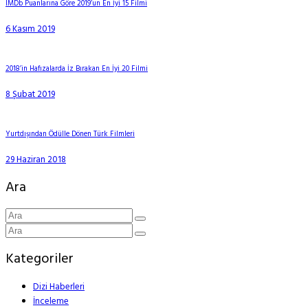
IMDb Puanlarına Göre 2019’un En İyi 15 Filmi
6 Kasım 2019
2018’in Hafızalarda İz Bırakan En İyi 20 Filmi
8 Şubat 2019
Yurtdışından Ödülle Dönen Türk Filmleri
29 Haziran 2018
Ara
Kategoriler
Dizi Haberleri
İnceleme