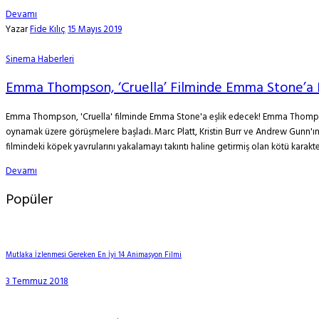
Devamı
Yazar
Fide Kılıç
15 Mayıs 2019
Sinema Haberleri
Emma Thompson, ‘Cruella’ Filminde Emma Stone’a E
Emma Thompson, 'Cruella' filminde Emma Stone'a eşlik edecek! Emma Thompson, k
oynamak üzere görüşmelere başladı. Marc Platt, Kristin Burr ve Andrew Gunn'ın 
filmindeki köpek yavrularını yakalamayı takıntı haline getirmiş olan kötü karakter 
Devamı
Popüler
Mutlaka İzlenmesi Gereken En İyi 14 Animasyon Filmi
3 Temmuz 2018