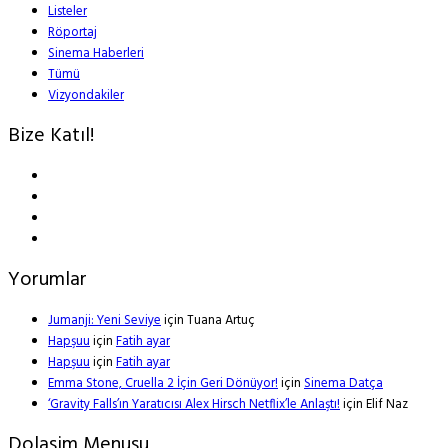
Listeler
Röportaj
Sinema Haberleri
Tümü
Vizyondakiler
Bize Katıl!
Yorumlar
Jumanji: Yeni Seviye
için
Tuana Artuç
Hapşuu
için
Fatih ayar
Hapşuu
için
Fatih ayar
Emma Stone, Cruella 2 İçin Geri Dönüyor!
için
Sinema Datça
‘Gravity Falls’ın Yaratıcısı Alex Hirsch Netflix’le Anlaştı!
için
Elif Naz
Dolasim Menusu