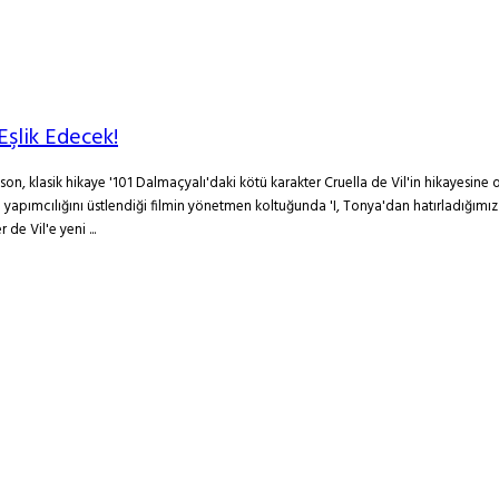
şlik Edecek!
lasik hikaye '101 Dalmaçyalı'daki kötü karakter Cruella de Vil'in hikayesine oda
yapımcılığını üstlendiği filmin yönetmen koltuğunda 'I, Tonya'dan hatırladığımız 
de Vil'e yeni ...