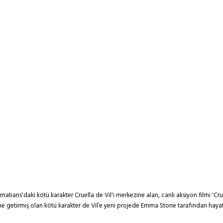
matians'daki kötü karakter Cruella de Vil'i merkezine alan, canlı aksiyon filmi 'Cru
ine getirmiş olan kötü karakter de Vil’e yeni projede Emma Stone tarafından haya