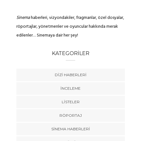
Sinema
haberleri, vizyondakiler, fragmanlar, özel dosyalar,
röportajlar, yönetmenler ve oyuncular hakkında merak
edilenler… Sinemaya dair her şey!
KATEGORILER
DIZI HABERLERI
İNCELEME
LISTELER
RÖPORTAJ
SINEMA HABERLERI