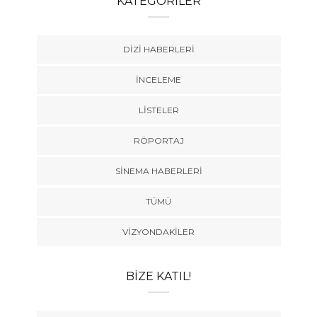
KATEGORILER
DIZI HABERLERI
İNCELEME
LISTELER
RÖPORTAJ
SINEMA HABERLERI
TÜMÜ
VIZYONDAKILER
BIZE KATIL!