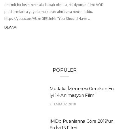
önemli bir kısmının hala kapalı olması, stüdyonun filmi VOD
platformlarda yayınlama kararı almasına neden oldu.
https://youtu.be/VUxnGEEdnNs “You Should Have ...
DEVAMI
POPÜLER
Mutlaka İzlenmesi Gereken En
İyi 14 Animasyon Filmi
3 TEMMUZ 2018
IMDb Puanlarına Göre 2019’un
En İyi 15 Filmi