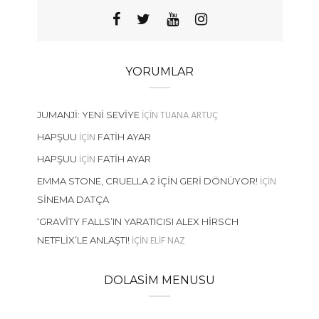
YORUMLAR
IÇIN
TUANA ARTUÇ
JUMANJI: YENI SEVIYE
IÇIN
HAPŞUU
FATIH AYAR
IÇIN
HAPŞUU
FATIH AYAR
IÇIN
EMMA STONE, CRUELLA 2 İÇIN GERI DÖNÜYOR!
SINEMA DATÇA
‘GRAVITY FALLS’IN YARATICISI ALEX HIRSCH
IÇIN
ELIF NAZ
NETFLIX’LE ANLAŞTI!
DOLASIM MENUSU