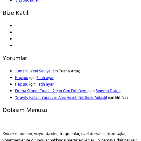
Vizyondakiler
Bize Katıl!
Yorumlar
Jumanji: Yeni Seviye
için
Tuana Artuç
Hapşuu
için
Fatih ayar
Hapşuu
için
Fatih ayar
Emma Stone, Cruella 2 İçin Geri Dönüyor!
için
Sinema Datça
‘Gravity Falls’ın Yaratıcısı Alex Hirsch Netflix’le Anlaştı!
için
Elif Naz
Dolasim Menusu
Sinema
haberleri, vizyondakiler, fragmanlar, özel dosyalar, röportajlar,
yönetmenler ve oyuncular hakkında merak edilenler… Sinemaya dair her şey!