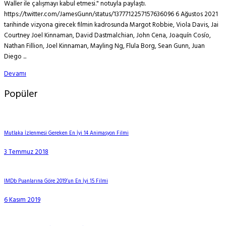
Waller ile çalışmayı kabul etmesi." notuyla paylaştı.
https://twitter.com/JamesGunn/status/1377712257157636096 6 Ağustos 2021
tarihinde vizyona girecek filmin kadrosunda Margot Robbie, Viola Davis, Jai
Courtney Joel Kinnaman, David Dastmalchian, John Cena, Joaquín Cosío,
Nathan Fillion, Joel Kinnaman, Mayling Ng, Flula Borg, Sean Gunn, Juan
Diego ...
Devamı
Popüler
Mutlaka İzlenmesi Gereken En İyi 14 Animasyon Filmi
3 Temmuz 2018
IMDb Puanlarına Göre 2019’un En İyi 15 Filmi
6 Kasım 2019