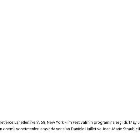
rce Lanetlenirken”, 58. New York Film Festivali’nin programına seçildi. 17 Eylül - 
emli yönetmenleri arasında yer alan Danièle Huillet ve Jean-Marie Straub çiftini