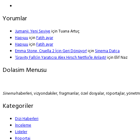
Yorumlar
Jumanji: Yeni Seviye
için
Tuana Artuç
Hapşuu
için
Fatih ayar
Hapşuu
için
Fatih ayar
Emma Stone, Cruella 2 İçin Geri Dönüyor!
için
Sinema Datça
‘Gravity Falls’ın Yaratıcısı Alex Hirsch Netflix’le Anlaştı!
için
Elif Naz
Dolasim Menusu
Sinema
haberleri, vizyondakiler, fragmanlar, özel dosyalar, röportajlar, yöne
Kategoriler
Dizi Haberleri
İnceleme
Listeler
Röportaj