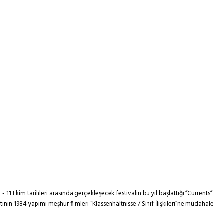
11 Ekim tarihleri arasında gerçekleşecek festivalin bu yıl başlattığı “Currents”
n 1984 yapımı meşhur filmleri “Klassenhältnisse / Sınıf İlişkileri”ne müdahale