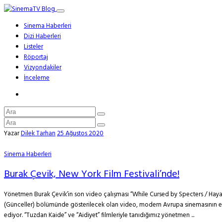
Sinema Haberleri
Dizi Haberleri
Listeler
Röportaj
Vizyondakiler
İnceleme
Yazar
Dilek Tarhan
25 Ağustos 2020
Sinema Haberleri
Burak Çevik, New York Film Festivali’nde!
Yönetmen Burak Çevik’in son video çalışması “While Cursed by Specters / Hayaletle
(Günceller) bölümünde gösterilecek olan video, modern Avrupa sinemasının en ön
ediyor. “Tuzdan Kaide” ve “Aidiyet” filmleriyle tanıdığımız yönetmen ...