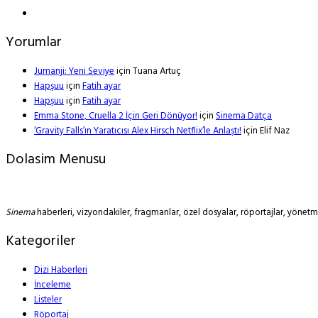
Yorumlar
Jumanji: Yeni Seviye
için
Tuana Artuç
Hapşuu
için
Fatih ayar
Hapşuu
için
Fatih ayar
Emma Stone, Cruella 2 İçin Geri Dönüyor!
için
Sinema Datça
‘Gravity Falls’ın Yaratıcısı Alex Hirsch Netflix’le Anlaştı!
için
Elif Naz
Dolasim Menusu
Sinema
haberleri, vizyondakiler, fragmanlar, özel dosyalar, röportajlar, yöne
Kategoriler
Dizi Haberleri
İnceleme
Listeler
Röportaj