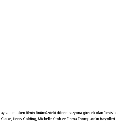
bir detay verilmezken filmin önümüzdeki dönem vizyona girecek olan "Invisible
lia Clarke, Henry Golding, Michelle Yeoh ve Emma Thompson'ın başrolleri