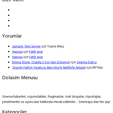
Bize Katıl!
Yorumlar
Jumanji: Yeni Seviye
için
Tuana Artuç
Hapşuu
için
Fatih ayar
Hapşuu
için
Fatih ayar
Emma Stone, Cruella 2 İçin Geri Dönüyor!
için
Sinema Datça
‘Gravity Falls’ın Yaratıcısı Alex Hirsch Netflix’le Anlaştı!
için
Elif Naz
Dolasim Menusu
Sinema
haberleri, vizyondakiler, fragmanlar, özel dosyalar, röportajlar,
yönetmenler ve oyuncular hakkında merak edilenler… Sinemaya dair her şey!
Kategoriler