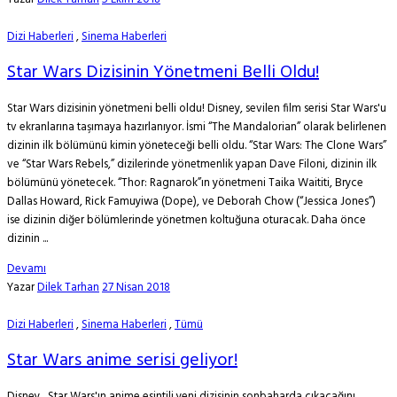
Dizi Haberleri
,
Sinema Haberleri
Star Wars Dizisinin Yönetmeni Belli Oldu!
Star Wars dizisinin yönetmeni belli oldu! Disney, sevilen film serisi Star Wars'u
tv ekranlarına taşımaya hazırlanıyor. İsmi “The Mandalorian” olarak belirlenen
dizinin ilk bölümünü kimin yöneteceği belli oldu. “Star Wars: The Clone Wars”
ve “Star Wars Rebels,” dizilerinde yönetmenlik yapan Dave Filoni, dizinin ilk
bölümünü yönetecek. “Thor: Ragnarok”ın yönetmeni Taika Waititi, Bryce
Dallas Howard, Rick Famuyiwa (Dope), ve Deborah Chow (“Jessica Jones”)
ise dizinin diğer bölümlerinde yönetmen koltuğuna oturacak. Daha önce
dizinin ...
Devamı
Yazar
Dilek Tarhan
27 Nisan 2018
Dizi Haberleri
,
Sinema Haberleri
,
Tümü
Star Wars anime serisi geliyor!
Disney, Star Wars'ın anime esintili yeni dizisinin sonbaharda çıkacağını