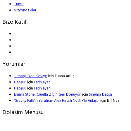
Tümü
Vizyondakiler
Bize Katıl!
Yorumlar
Jumanji: Yeni Seviye
için
Tuana Artuç
Hapşuu
için
Fatih ayar
Hapşuu
için
Fatih ayar
Emma Stone, Cruella 2 İçin Geri Dönüyor!
için
Sinema Datça
‘Gravity Falls’ın Yaratıcısı Alex Hirsch Netflix’le Anlaştı!
için
Elif Naz
Dolasim Menusu