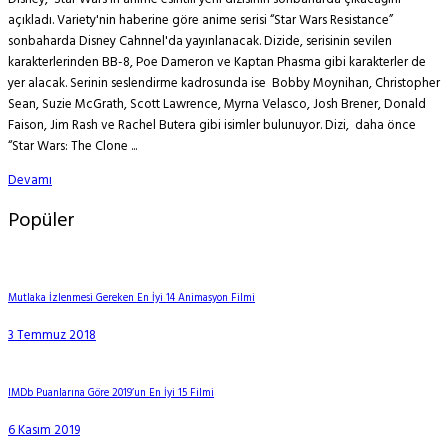
açıkladı. Variety'nin haberine göre anime serisi “Star Wars Resistance”
sonbaharda Disney Cahnnel'da yayınlanacak. Dizide, serisinin sevilen
karakterlerinden BB-8, Poe Dameron ve Kaptan Phasma gibi karakterler de
yer alacak. Serinin seslendirme kadrosunda ise Bobby Moynihan, Christopher
Sean, Suzie McGrath, Scott Lawrence, Myrna Velasco, Josh Brener, Donald
Faison, Jim Rash ve Rachel Butera gibi isimler bulunuyor. Dizi, daha önce
“Star Wars: The Clone ...
Devamı
Popüler
Mutlaka İzlenmesi Gereken En İyi 14 Animasyon Filmi
3 Temmuz 2018
IMDb Puanlarına Göre 2019’un En İyi 15 Filmi
6 Kasım 2019