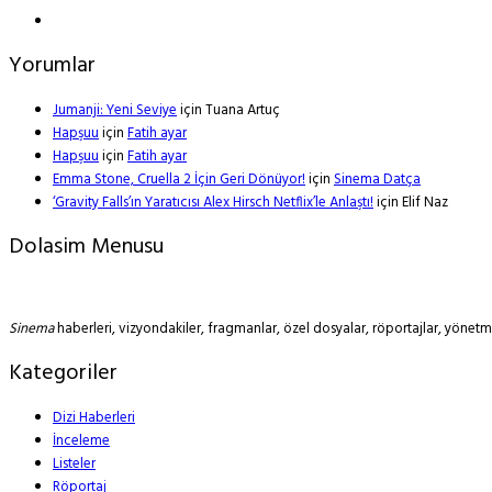
Yorumlar
Jumanji: Yeni Seviye
için
Tuana Artuç
Hapşuu
için
Fatih ayar
Hapşuu
için
Fatih ayar
Emma Stone, Cruella 2 İçin Geri Dönüyor!
için
Sinema Datça
‘Gravity Falls’ın Yaratıcısı Alex Hirsch Netflix’le Anlaştı!
için
Elif Naz
Dolasim Menusu
Sinema
haberleri, vizyondakiler, fragmanlar, özel dosyalar, röportajlar, yöne
Kategoriler
Dizi Haberleri
İnceleme
Listeler
Röportaj