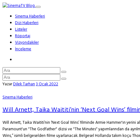
Sinema Haberleri
Dizi Haberleri
Listeler
Röportaj
Vizyondakiler
İnceleme
Yazar
Dilek Tarhan
3 Ocak 2022
Sinema Haberleri
Will Arnett, Taika Waititi’nin ‘Next Goal Wins’ film
Will Arnett, Taika Waititi’nin ‘Next Goal Wins’ filminde Armie Hammer'ın yerin
Paramount'un "The Godfather" dizisi ve "The Minutes" yapımlarından da ayrılm
Wins,” isimli belgeselden filme uyarlanacak. Belgesel Hollanda takım koçu Thom