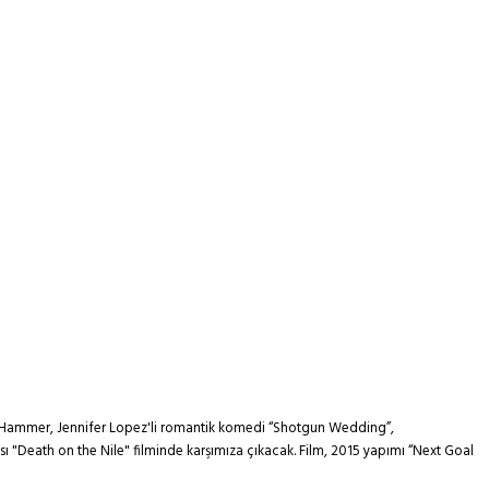
ldı. Hammer, Jennifer Lopez'li romantik komedi “Shotgun Wedding”,
"Death on the Nile" filminde karşımıza çıkacak. Film, 2015 yapımı “Next Goal