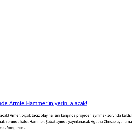
inde Armie Hammer’ın yerini alacak!
i alacak! Armer, biçok taciz olayına ismi karışınca projeden ayrılmak zorunda ka
ak zorunda kaldı. Hammer, Şubat ayında yayınlanacak Agatha Christie uyarlaması 
as Rongen’ın ...