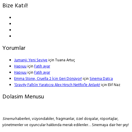
Bize Katıl!
Yorumlar
Jumanji: Yeni Seviye
için
Tuana Artuç
Hapşuu
için
Fatih ayar
Hapşuu
için
Fatih ayar
Emma Stone, Cruella 2 İçin Geri Dönüyor!
için
Sinema Datça
‘Gravity Falls’ın Yaratıcısı Alex Hirsch Netflix’le Anlaştı!
için
Elif Naz
Dolasim Menusu
Sinema
haberleri, vizyondakiler, fragmanlar, özel dosyalar, röportajlar,
yönetmenler ve oyuncular hakkında merak edilenler… Sinemaya dair her şey!