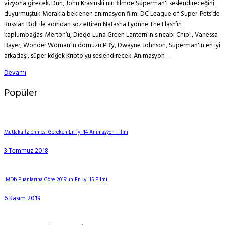
vizyona girecek. Dün, John Krasinski'nin filmde Superman'i seslendireceğini
duyurmuştuk. Merakla beklenen animasyon filmi DC League of Super-Pets‘de
Russian Doll ile adından söz ettiren Natasha Lyonne The Flash’ın
kaplumbağası Merton’u, Diego Luna Green Lantern’in sincabı Chip’i, Vanessa
Bayer, Wonder Woman‘ın domuzu PB’y, Dwayne Johnson, Superman'in en iyi
arkadaşı, süper köğek Kripto'yu seslendirecek. Animasyon ...
Devamı
Popüler
Mutlaka İzlenmesi Gereken En İyi 14 Animasyon Filmi
3 Temmuz 2018
IMDb Puanlarına Göre 2019’un En İyi 15 Filmi
6 Kasım 2019