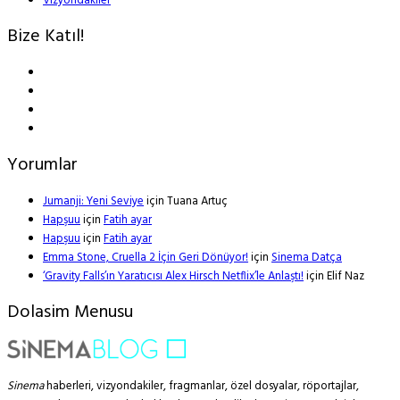
Vizyondakiler
Bize Katıl!
Yorumlar
Jumanji: Yeni Seviye
için
Tuana Artuç
Hapşuu
için
Fatih ayar
Hapşuu
için
Fatih ayar
Emma Stone, Cruella 2 İçin Geri Dönüyor!
için
Sinema Datça
‘Gravity Falls’ın Yaratıcısı Alex Hirsch Netflix’le Anlaştı!
için
Elif Naz
Dolasim Menusu
Sinema
haberleri, vizyondakiler, fragmanlar, özel dosyalar, röportajlar,