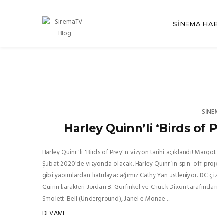
SINEMA HA
SINE
Harley Quinn’li ‘Birds of 
Harley Quinn'li 'Birds of Prey'in vizyon tarihi açıklandı! Margo
Şubat 2020'de vizyonda olacak. Harley Quinn’in spin-off pro
gibi yapımlardan hatırlayacağımız Cathy Yan üstleniyor. DC çi
Quinn karakteri Jordan B. Gorfinkel ve Chuck Dixon tarafından
Smolett-Bell (Underground), Janelle Monae ...
DEVAMI