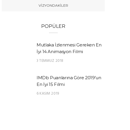
VIZYONDAKILER
POPÜLER
Mutlaka İzlenmesi Gereken En
İyi 14 Animasyon Filmi
3 TEMMUZ 2018
IMDb Puanlarına Göre 2019’un
En İyi 15 Filmi
6 KASIM 2019