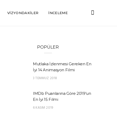
VIZYONDAKILER
İNCELEME
POPÜLER
Mutlaka İzlenmesi Gereken En
İyi 14 Animasyon Filmi
3 TEMMUZ 2018
IMDb Puanlarına Göre 2019’un
En İyi 15 Filmi
6 KASIM 2019