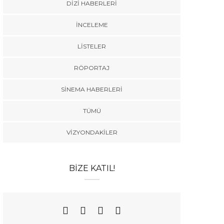
DIZI HABERLERI
İNCELEME
LISTELER
RÖPORTAJ
SINEMA HABERLERI
TÜMÜ
VIZYONDAKILER
BIZE KATIL!