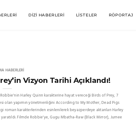
BERLERI
DIZI HABERLERI
LISTELER
RÖPORTAJ
MA HABERLERI
Prey’in Vizyon Tarihi Açıklandı!
t Robbie'nin Harley Quinn karakterine hayat vereceği Birds of Prey, 7
jesi olan yapımın yönetmenliğini According to My Mother, Dead Pigs
zgi roman karakterlerinden esinlenilerek beyazperdeye aktarılan Harley
 yaratıldı. Filmde Robbie'ye, Gugu Mbatha-Raw (Black Mirror), Jurnee