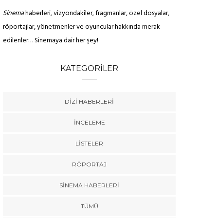
Sinema
haberleri, vizyondakiler, fragmanlar, özel dosyalar,
röportajlar, yönetmenler ve oyuncular hakkında merak
edilenler… Sinemaya dair her şey!
KATEGORILER
DIZI HABERLERI
İNCELEME
LISTELER
RÖPORTAJ
SINEMA HABERLERI
TÜMÜ