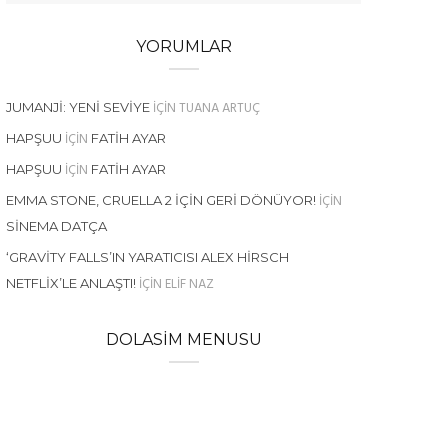
YORUMLAR
IÇIN
TUANA ARTUÇ
JUMANJI: YENI SEVIYE
IÇIN
HAPŞUU
FATIH AYAR
IÇIN
HAPŞUU
FATIH AYAR
IÇIN
EMMA STONE, CRUELLA 2 İÇIN GERI DÖNÜYOR!
SINEMA DATÇA
‘GRAVITY FALLS’IN YARATICISI ALEX HIRSCH
IÇIN
ELIF NAZ
NETFLIX’LE ANLAŞTI!
DOLASIM MENUSU