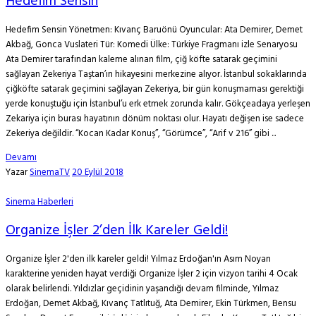
Hedefim Sensin
Hedefim Sensin Yönetmen: Kıvanç Baruönü Oyuncular: Ata Demirer, Demet
Akbağ, Gonca Vuslateri Tür: Komedi Ülke: Türkiye Fragmanı izle Senaryosu
Ata Demirer tarafından kaleme alınan film, çiğ köfte satarak geçimini
sağlayan Zekeriya Taştan’ın hikayesini merkezine alıyor. İstanbul sokaklarında
çiğköfte satarak geçimini sağlayan Zekeriya, bir gün konuşmaması gerektiği
yerde konuştuğu için İstanbul’u erk etmek zorunda kalır. Gökçeadaya yerleşen
Zekariya için burası hayatının dönüm noktası olur. Hayatı değişen ise sadece
Zekeriya değildir. “Kocan Kadar Konuş”, “Görümce”, “Arif v 216” gibi ...
Devamı
Yazar
SinemaTV
20 Eylül 2018
Sinema Haberleri
Organize İşler 2’den İlk Kareler Geldi!
Organize İşler 2'den ilk kareler geldi! Yılmaz Erdoğan'ın Asım Noyan
karakterine yeniden hayat verdiği Organize İşler 2 için vizyon tarihi 4 Ocak
olarak belirlendi. Yıldızlar geçidinin yaşandığı devam filminde, Yılmaz
Erdoğan, Demet Akbağ, Kıvanç Tatlıtuğ, Ata Demirer, Ekin Türkmen, Bensu