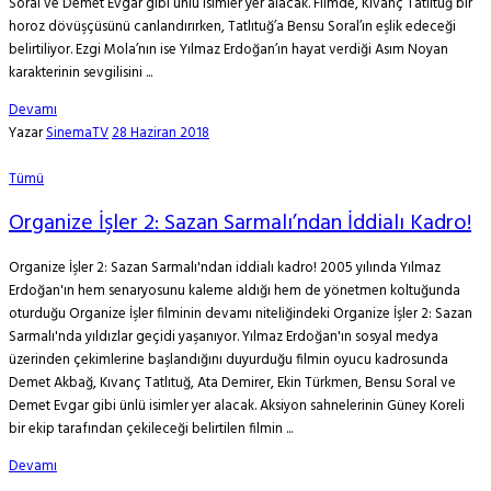
Soral ve Demet Evgar gibi ünlü isimler yer alacak. Filmde, Kıvanç Tatlıtuğ bir
horoz dövüşçüsünü canlandırırken, Tatlıtuğ’a Bensu Soral’ın eşlik edeceği
belirtiliyor. Ezgi Mola’nın ise Yılmaz Erdoğan’ın hayat verdiği Asım Noyan
karakterinin sevgilisini ...
Devamı
Yazar
SinemaTV
28 Haziran 2018
Tümü
Organize İşler 2: Sazan Sarmalı’ndan İddialı Kadro!
Organize İşler 2: Sazan Sarmalı'ndan iddialı kadro! 2005 yılında Yılmaz
Erdoğan'ın hem senaryosunu kaleme aldığı hem de yönetmen koltuğunda
oturduğu Organize İşler filminin devamı niteliğindeki Organize İşler 2: Sazan
Sarmalı'nda yıldızlar geçidi yaşanıyor. Yılmaz Erdoğan'ın sosyal medya
üzerinden çekimlerine başlandığını duyurduğu filmin oyucu kadrosunda
Demet Akbağ, Kıvanç Tatlıtuğ, Ata Demirer, Ekin Türkmen, Bensu Soral ve
Demet Evgar gibi ünlü isimler yer alacak. Aksiyon sahnelerinin Güney Koreli
bir ekip tarafından çekileceği belirtilen filmin ...
Devamı