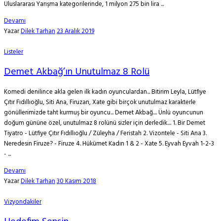
Uluslararası Yarışma kategorilerinde, 1 milyon 275 bin lira ...
Devamı
Yazar
Dilek Tarhan
23 Aralık 2019
Listeler
Demet Akbağ’ın Unutulmaz 8 Rolü
Komedi denilince akla gelen ilk kadın oyunculardan... Bitirim Leyla, Lütfiye
Çıtır Fıdıllıoğlu, Siti Ana, Firuzan, Xate gibi birçok unutulmaz karakterle
gönüllerimizde taht kurmuş bir oyuncu... Demet Akbağ.... Ünlü oyuncunun
doğum gününe özel, unutulmaz 8 rolünü sizler için derledik.... 1. Bir Demet
Tiyatro - Lütfiye Çıtır Fıdıllıoğlu / Züleyha / Feristah 2. Vizontele - Siti Ana 3.
Neredesin Firuze? - Firuze 4. Hükümet Kadın 1 & 2 - Xate 5. Eyvah Eyvah 1-2-3
- ...
Devamı
Yazar
Dilek Tarhan
30 Kasım 2018
Vizyondakiler