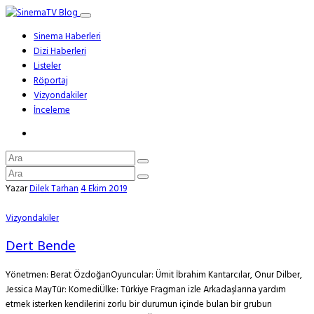
Sinema Haberleri
Dizi Haberleri
Listeler
Röportaj
Vizyondakiler
İnceleme
Yazar
Dilek Tarhan
4 Ekim 2019
Vizyondakiler
Dert Bende
Yönetmen: Berat ÖzdoğanOyuncular: Ümit İbrahim Kantarcılar, Onur Dilber,
Jessica MayTür: KomediÜlke: Türkiye Fragman izle Arkadaşlarına yardım
etmek isterken kendilerini zorlu bir durumun içinde bulan bir grubun