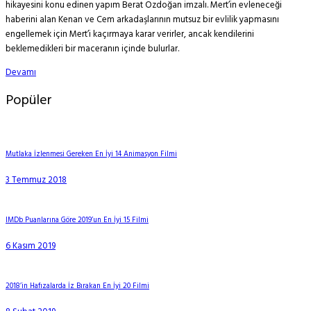
hikayesini konu edinen yapım Berat Özdoğan imzalı. Mert’in evleneceği
haberini alan Kenan ve Cem arkadaşlarının mutsuz bir evlilik yapmasını
engellemek için Mert’i kaçırmaya karar verirler, ancak kendilerini
beklemedikleri bir maceranın içinde bulurlar.
Devamı
Popüler
Mutlaka İzlenmesi Gereken En İyi 14 Animasyon Filmi
3 Temmuz 2018
IMDb Puanlarına Göre 2019’un En İyi 15 Filmi
6 Kasım 2019
2018’in Hafızalarda İz Bırakan En İyi 20 Filmi