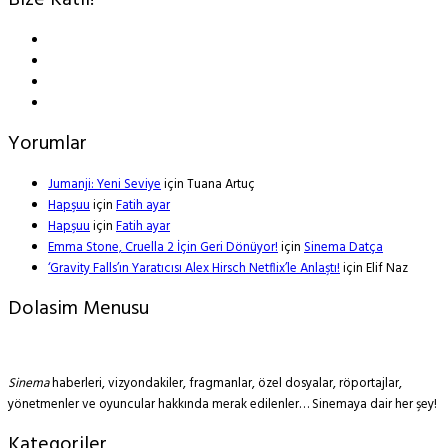
Bize Katıl!
Yorumlar
Jumanji: Yeni Seviye
için
Tuana Artuç
Hapşuu
için
Fatih ayar
Hapşuu
için
Fatih ayar
Emma Stone, Cruella 2 İçin Geri Dönüyor!
için
Sinema Datça
‘Gravity Falls’ın Yaratıcısı Alex Hirsch Netflix’le Anlaştı!
için
Elif Naz
Dolasim Menusu
Sinema
haberleri, vizyondakiler, fragmanlar, özel dosyalar, röportajlar,
yönetmenler ve oyuncular hakkında merak edilenler… Sinemaya dair her şey!
Kategoriler