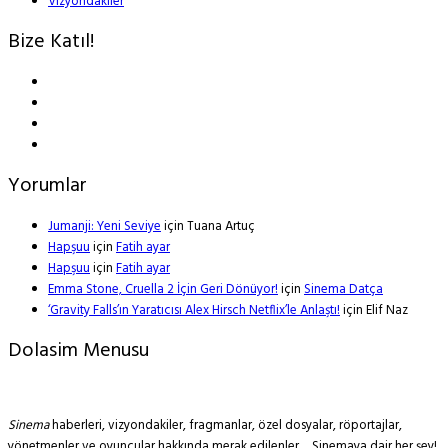
Vizyondakiler
Bize Katıl!
Yorumlar
Jumanji: Yeni Seviye
için
Tuana Artuç
Hapşuu
için
Fatih ayar
Hapşuu
için
Fatih ayar
Emma Stone, Cruella 2 İçin Geri Dönüyor!
için
Sinema Datça
‘Gravity Falls’ın Yaratıcısı Alex Hirsch Netflix’le Anlaştı!
için
Elif Naz
Dolasim Menusu
Sinema
haberleri, vizyondakiler, fragmanlar, özel dosyalar, röportajlar,
yönetmenler ve oyuncular hakkında merak edilenler… Sinemaya dair her şey!