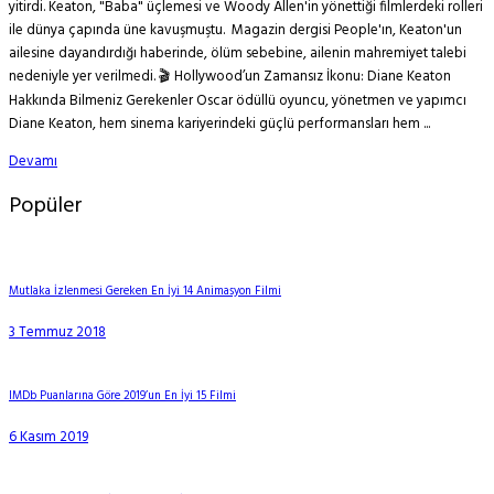
yitirdi. Keaton, "Baba" üçlemesi ve Woody Allen'in yönettiği filmlerdeki rolleri
ile dünya çapında üne kavuşmuştu. Magazin dergisi People'ın, Keaton'un
ailesine dayandırdığı haberinde, ölüm sebebine, ailenin mahremiyet talebi
nedeniyle yer verilmedi. 🎬 Hollywood’un Zamansız İkonu: Diane Keaton
Hakkında Bilmeniz Gerekenler Oscar ödüllü oyuncu, yönetmen ve yapımcı
Diane Keaton, hem sinema kariyerindeki güçlü performansları hem ...
Devamı
Popüler
Mutlaka İzlenmesi Gereken En İyi 14 Animasyon Filmi
3 Temmuz 2018
IMDb Puanlarına Göre 2019’un En İyi 15 Filmi
6 Kasım 2019