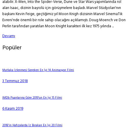
alabilir. X-Men, Into the Spider-Verse, Dune ve Star Wars yapımlarında rol
alan Isaac, dizinin başrolü için görüşmelere başladı. Marvel Stüdyoları'nın
başkanı Kevin Feige, geçtiğimiz yıl Moon Knigh dizisinin Marvel SinemaTik
Evreni'nde önemli bir role sahip olacağını açıklamıştı. Doug Moench ve Don
Perlin tarafından yaratılan Moon Knight karakteri ilk kez 1975 yılında ...
Devamı
Popüler
Mutlaka İzlenmesi Gereken En İyi 14 Animasyon Filmi
3 Temmuz 2018
IMDb Puanlarına Göre 2019’un En İyi 15 Filmi
6 Kasım 2019
2018’in Hafızalarda İz Bırakan En İyi 20 Filmi