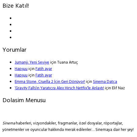
Bize Katıl!
Yorumlar
Jumanji: Yeni Seviye
için
Tuana Artuç
Hapşuu
için
Fatih ayar
Hapşuu
için
Fatih ayar
Emma Stone, Cruella 2 İçin Geri Dönüyor!
için
Sinema Datça
‘Gravity Falls’ın Yaratıcısı Alex Hirsch Netflix’le Anlaştı!
için
Elif Naz
Dolasim Menusu
Sinema
haberleri, vizyondakiler, fragmanlar, özel dosyalar, röportajlar,
yönetmenler ve oyuncular hakkında merak edilenler… Sinemaya dair her şey!