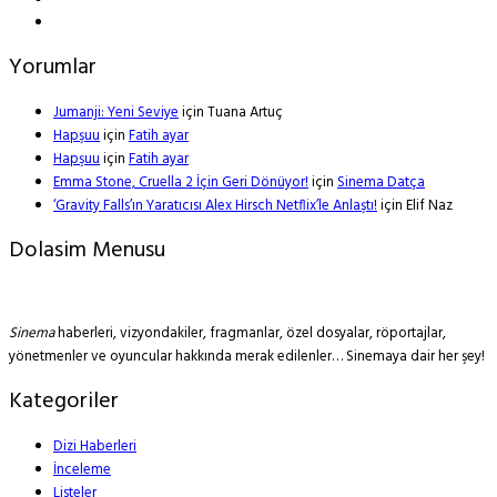
Yorumlar
Jumanji: Yeni Seviye
için
Tuana Artuç
Hapşuu
için
Fatih ayar
Hapşuu
için
Fatih ayar
Emma Stone, Cruella 2 İçin Geri Dönüyor!
için
Sinema Datça
‘Gravity Falls’ın Yaratıcısı Alex Hirsch Netflix’le Anlaştı!
için
Elif Naz
Dolasim Menusu
Sinema
haberleri, vizyondakiler, fragmanlar, özel dosyalar, röportajlar,
yönetmenler ve oyuncular hakkında merak edilenler… Sinemaya dair her şey!
Kategoriler
Dizi Haberleri
İnceleme
Listeler