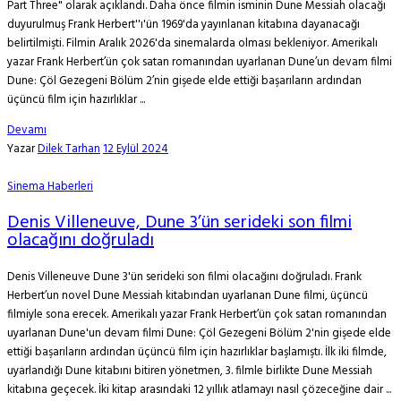
Part Three" olarak açıklandı. Daha önce filmin isminin Dune Messiah olacağı
duyurulmuş Frank Herbert''ı'ün 1969'da yayınlanan kitabına dayanacağı
belirtilmişti. Filmin Aralık 2026'da sinemalarda olması bekleniyor. Amerikalı
yazar Frank Herbert’ün çok satan romanından uyarlanan Dune’un devam filmi
Dune: Çöl Gezegeni Bölüm 2’nin gişede elde ettiği başarıların ardından
üçüncü film için hazırlıklar ...
Devamı
Yazar
Dilek Tarhan
12 Eylül 2024
Sinema Haberleri
Denis Villeneuve, Dune 3’ün serideki son filmi
olacağını doğruladı
Denis Villeneuve Dune 3'ün serideki son filmi olacağını doğruladı. Frank
Herbert’un novel Dune Messiah kitabından uyarlanan Dune filmi, üçüncü
filmiyle sona erecek. Amerikalı yazar Frank Herbert’ün çok satan romanından
uyarlanan Dune'un devam filmi Dune: Çöl Gezegeni Bölüm 2'nin gişede elde
ettiği başarıların ardından üçüncü film için hazırlıklar başlamıştı. İlk iki filmde,
uyarlandığı Dune kitabını bitiren yönetmen, 3. filmle birlikte Dune Messiah
kitabına geçecek. İki kitap arasındaki 12 yıllık atlamayı nasıl çözeceğine dair ...