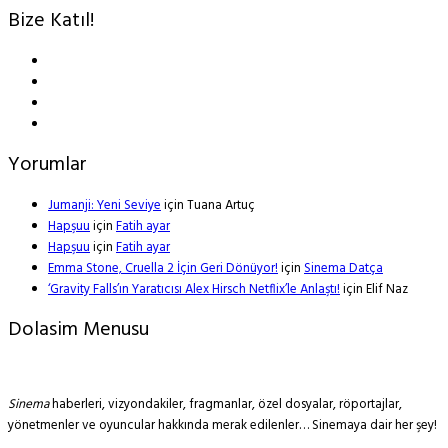
Bize Katıl!
Yorumlar
Jumanji: Yeni Seviye
için
Tuana Artuç
Hapşuu
için
Fatih ayar
Hapşuu
için
Fatih ayar
Emma Stone, Cruella 2 İçin Geri Dönüyor!
için
Sinema Datça
‘Gravity Falls’ın Yaratıcısı Alex Hirsch Netflix’le Anlaştı!
için
Elif Naz
Dolasim Menusu
Sinema
haberleri, vizyondakiler, fragmanlar, özel dosyalar, röportajlar,
yönetmenler ve oyuncular hakkında merak edilenler… Sinemaya dair her şey!