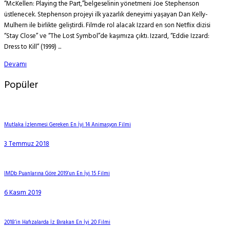
“McKellen: Playing the Part,”belgeselinin yönetmeni Joe Stephenson
üstlenecek. Stephenson projeyi ilk yazarlık deneyimi yaşayan Dan Kelly-
Mulhern ile birlikte geliştirdi. Filmde rol alacak Izzard en son Netflix dizisi
“Stay Close” ve “The Lost Symbol”de kaşımıza çıktı. Izzard, “Eddie Izzard:
Dress to Kill” (1999) ...
Devamı
Popüler
Mutlaka İzlenmesi Gereken En İyi 14 Animasyon Filmi
3 Temmuz 2018
IMDb Puanlarına Göre 2019’un En İyi 15 Filmi
6 Kasım 2019
2018’in Hafızalarda İz Bırakan En İyi 20 Filmi