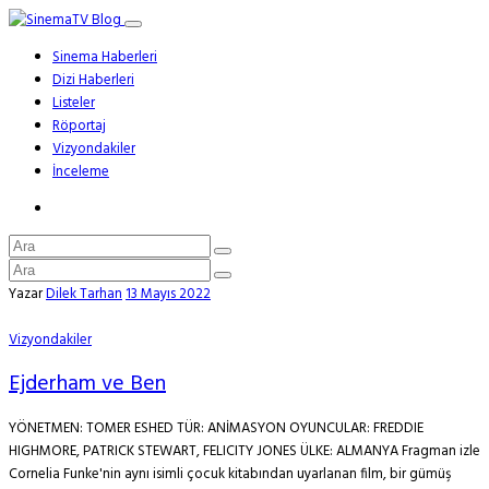
Sinema Haberleri
Dizi Haberleri
Listeler
Röportaj
Vizyondakiler
İnceleme
Yazar
Dilek Tarhan
13 Mayıs 2022
Vizyondakiler
Ejderham ve Ben
YÖNETMEN: TOMER ESHED TÜR: ANİMASYON OYUNCULAR: FREDDIE
HIGHMORE, PATRICK STEWART, FELICITY JONES ÜLKE: ALMANYA Fragman izle
Cornelia Funke'nin aynı isimli çocuk kitabından uyarlanan film, bir gümüş