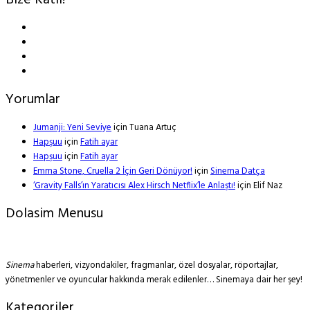
Bize Katıl!
Yorumlar
Jumanji: Yeni Seviye
için
Tuana Artuç
Hapşuu
için
Fatih ayar
Hapşuu
için
Fatih ayar
Emma Stone, Cruella 2 İçin Geri Dönüyor!
için
Sinema Datça
‘Gravity Falls’ın Yaratıcısı Alex Hirsch Netflix’le Anlaştı!
için
Elif Naz
Dolasim Menusu
Sinema
haberleri, vizyondakiler, fragmanlar, özel dosyalar, röportajlar,
yönetmenler ve oyuncular hakkında merak edilenler… Sinemaya dair her şey!
Kategoriler