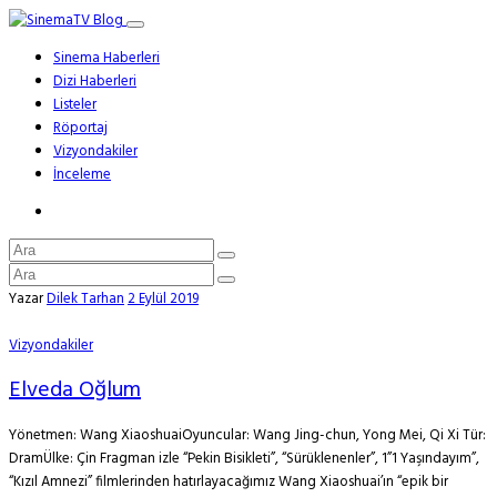
Sinema Haberleri
Dizi Haberleri
Listeler
Röportaj
Vizyondakiler
İnceleme
Yazar
Dilek Tarhan
2 Eylül 2019
Vizyondakiler
Elveda Oğlum
Yönetmen: Wang XiaoshuaiOyuncular: Wang Jing-chun, Yong Mei, Qi Xi Tür:
DramÜlke: Çin Fragman izle “Pekin Bisikleti”, “Sürüklenenler”, 1”1 Yaşındayım”,
“Kızıl Amnezi” filmlerinden hatırlayacağımız Wang Xiaoshuai’ın “epik bir