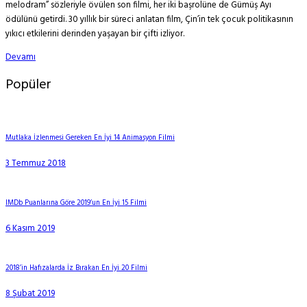
melodram” sözleriyle övülen son filmi, her iki başrolüne de Gümüş Ayı
ödülünü getirdi. 30 yıllık bir süreci anlatan film, Çin’in tek çocuk politikasının
yıkıcı etkilerini derinden yaşayan bir çifti izliyor.
Devamı
Popüler
Mutlaka İzlenmesi Gereken En İyi 14 Animasyon Filmi
3 Temmuz 2018
IMDb Puanlarına Göre 2019’un En İyi 15 Filmi
6 Kasım 2019
2018’in Hafızalarda İz Bırakan En İyi 20 Filmi
8 Şubat 2019