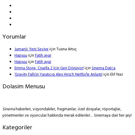
Yorumlar
Jumanji: Yeni Seviye
için
Tuana Artuç
Hapşuu
için
Fatih ayar
Hapşuu
için
Fatih ayar
Emma Stone, Cruella 2 İçin Geri Dönüyor!
için
Sinema Datça
‘Gravity Falls’ın Yaratıcısı Alex Hirsch Netflix’le Anlaştı!
için
Elif Naz
Dolasim Menusu
Sinema
haberleri, vizyondakiler, fragmanlar, özel dosyalar, röportajlar,
yönetmenler ve oyuncular hakkında merak edilenler… Sinemaya dair her şey!
Kategoriler