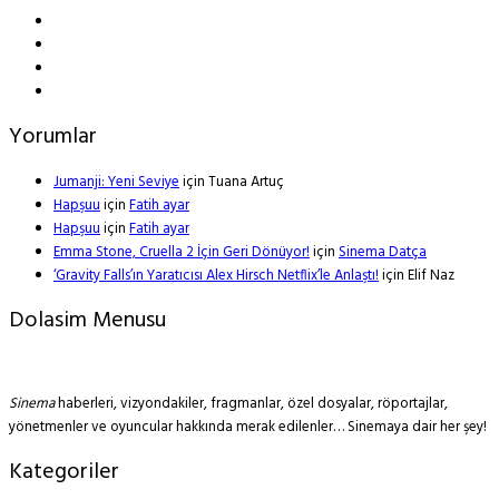
Yorumlar
Jumanji: Yeni Seviye
için
Tuana Artuç
Hapşuu
için
Fatih ayar
Hapşuu
için
Fatih ayar
Emma Stone, Cruella 2 İçin Geri Dönüyor!
için
Sinema Datça
‘Gravity Falls’ın Yaratıcısı Alex Hirsch Netflix’le Anlaştı!
için
Elif Naz
Dolasim Menusu
Sinema
haberleri, vizyondakiler, fragmanlar, özel dosyalar, röportajlar,
yönetmenler ve oyuncular hakkında merak edilenler… Sinemaya dair her şey!
Kategoriler