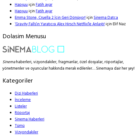
Hapşuu
için
Fatih ayar
Hapşuu
için
Fatih ayar
Emma Stone, Cruella 2 İçin Geri Dönüyor!
için
Sinema Datça
‘Gravity Falls’ın Yaratıcısı Alex Hirsch Netflix’le Anlaştı!
için
Elif Naz
Dolasim Menusu
Sinema
haberleri, vizyondakiler, fragmanlar, özel dosyalar, röportajlar,
yönetmenler ve oyuncular hakkında merak edilenler… Sinemaya dair her şey!
Kategoriler
Dizi Haberleri
İnceleme
Listeler
Röportaj
Sinema Haberleri
Tümü
Vizyondakiler