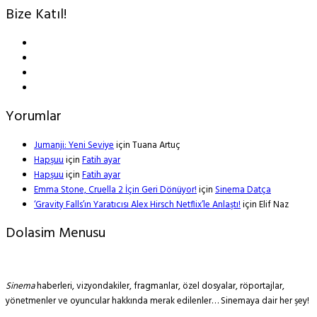
Bize Katıl!
Yorumlar
Jumanji: Yeni Seviye
için
Tuana Artuç
Hapşuu
için
Fatih ayar
Hapşuu
için
Fatih ayar
Emma Stone, Cruella 2 İçin Geri Dönüyor!
için
Sinema Datça
‘Gravity Falls’ın Yaratıcısı Alex Hirsch Netflix’le Anlaştı!
için
Elif Naz
Dolasim Menusu
Sinema
haberleri, vizyondakiler, fragmanlar, özel dosyalar, röportajlar,
yönetmenler ve oyuncular hakkında merak edilenler… Sinemaya dair her şey!