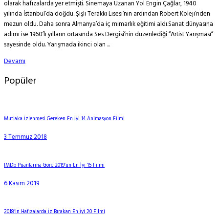
olarak hafızalarda yer etmişti. Sinemaya Uzanan Yol Engin Çağlar, 1940
yılında İstanbul’da doğdu. Şişli Terakki Lisesi’nin ardından Robert Koleji’nden
mezun oldu. Daha sonra Almanya’da iç mimarlık eğitimi aldı.Sanat dünyasına
adımı ise 1960’lı yılların ortasında Ses Dergisi’nin düzenlediği “Artist Yarışması”
sayesinde oldu. Yarışmada ikinci olan ...
Devamı
Popüler
Mutlaka İzlenmesi Gereken En İyi 14 Animasyon Filmi
3 Temmuz 2018
IMDb Puanlarına Göre 2019’un En İyi 15 Filmi
6 Kasım 2019
2018’in Hafızalarda İz Bırakan En İyi 20 Filmi