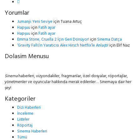
Yorumlar
Jumanji: Yeni Seviye
için
Tuana Artuç
Hapşuu
için
Fatih ayar
Hapşuu
için
Fatih ayar
Emma Stone, Cruella 2 İçin Geri Dönüyor!
için
Sinema Datça
‘Gravity Falls’ın Yaratıcısı Alex Hirsch Netflix’le Anlaştı!
için
Elif Naz
Dolasim Menusu
Sinema
haberleri, vizyondakiler, fragmanlar, özel dosyalar, röportajlar,
yönetmenler ve oyuncular hakkında merak edilenler… Sinemaya dair her
şey!
Kategoriler
Dizi Haberleri
İnceleme
Listeler
Röportaj
Sinema Haberleri
Tümü