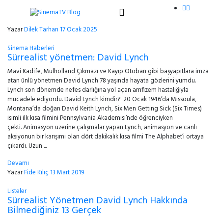
Yazar
Dilek Tarhan
17 Ocak 2025
Sinema Haberleri
Sürrealist yönetmen: David Lynch
Mavi Kadife, Mulholland Çıkmazı ve Kayıp Otoban gibi başyapıtlara imza
atan ünlü yönetmen David Lynch 78 yaşında hayata gözlerini yumdu.
Lynch son dönemde nefes darlığına yol açan amfizem hastalığıyla
mücadele ediyordu. David Lynch kimdir? 20 Ocak 1946’da Missoula,
Montana’da doğan David Keith Lynch, Six Men Getting Sick (Six Times)
isimli ilk kısa filmini Pennsylvania Akademisi’nde öğrenciyken
çekti. Animasyon üzerine çalışmalar yapan Lynch, animasyon ve canlı
aksiyonun bir karışımı olan dört dakikalık kısa filmi The Alphabet’i ortaya
çıkardı. Uzun ...
Devamı
Yazar
Fide Kılıç
13 Mart 2019
Listeler
Sürrealist Yönetmen David Lynch Hakkında
Bilmediğiniz 13 Gerçek