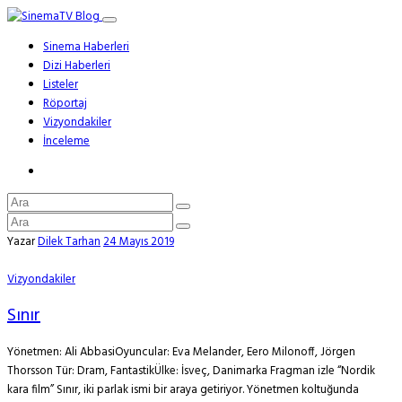
Sinema Haberleri
Dizi Haberleri
Listeler
Röportaj
Vizyondakiler
İnceleme
Yazar
Dilek Tarhan
24 Mayıs 2019
Vizyondakiler
Sınır
Yönetmen: Ali AbbasiOyuncular: Eva Melander, Eero Milonoff, Jörgen
Thorsson Tür: Dram, FantastikÜlke: İsveç, Danimarka Fragman izle “Nordik
kara film” Sınır, iki parlak ismi bir araya getiriyor. Yönetmen koltuğunda