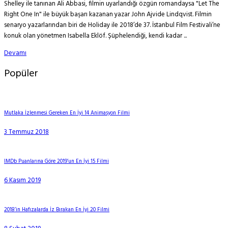
Shelley ile tanınan Ali Abbasi, filmin uyarlandığı özgün romandaysa "Let The
Right One In" ile büyük başarı kazanan yazar John Ajvide Lindqvist. Filmin
senaryo yazarlarından biri de Holiday ile 2018’de 37. İstanbul Film Festivali’ne
konuk olan yönetmen Isabella Eklöf. Şüphelendiği, kendi kadar ...
Devamı
Popüler
Mutlaka İzlenmesi Gereken En İyi 14 Animasyon Filmi
3 Temmuz 2018
IMDb Puanlarına Göre 2019’un En İyi 15 Filmi
6 Kasım 2019
2018’in Hafızalarda İz Bırakan En İyi 20 Filmi