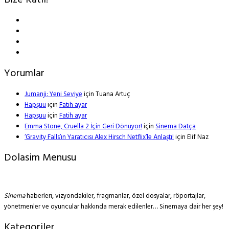
Bize Katıl!
Yorumlar
Jumanji: Yeni Seviye
için
Tuana Artuç
Hapşuu
için
Fatih ayar
Hapşuu
için
Fatih ayar
Emma Stone, Cruella 2 İçin Geri Dönüyor!
için
Sinema Datça
‘Gravity Falls’ın Yaratıcısı Alex Hirsch Netflix’le Anlaştı!
için
Elif Naz
Dolasim Menusu
Sinema
haberleri, vizyondakiler, fragmanlar, özel dosyalar, röportajlar,
yönetmenler ve oyuncular hakkında merak edilenler… Sinemaya dair her şey!
Kategoriler