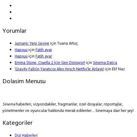
Yorumlar
Jumanji: Yeni Seviye
için
Tuana Artuç
Hapşuu
için
Fatih ayar
Hapşuu
için
Fatih ayar
Emma Stone, Cruella 2 İçin Geri Dönüyor!
için
Sinema Datça
‘Gravity Falls’ın Yaratıcısı Alex Hirsch Netflix’le Anlaştı!
için
Elif Naz
Dolasim Menusu
Sinema
haberleri, vizyondakiler, fragmanlar, özel dosyalar, röportajlar,
yönetmenler ve oyuncular hakkında merak edilenler… Sinemaya dair her şey!
Kategoriler
Dizi Haberleri