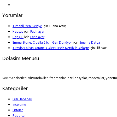
Yorumlar
Jumanji: Yeni Seviye
için
Tuana Artuç
Hapşuu
için
Fatih ayar
Hapşuu
için
Fatih ayar
Emma Stone, Cruella 2 İçin Geri Dönüyor!
için
Sinema Datça
‘Gravity Falls’ın Yaratıcısı Alex Hirsch Netflix’le Anlaştı!
için
Elif Naz
Dolasim Menusu
Sinema
haberleri, vizyondakiler, fragmanlar, özel dosyalar, röportajlar, yöne
Kategoriler
Dizi Haberleri
İnceleme
Listeler
Röportaj