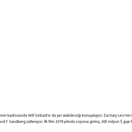
lmin kadrosunda Will Sinbad'ın da yer alabileceği konuşuluyor. Zachary Levi'nin
id F. Sandberg üstleniyor. İlk film 2019 yılında vizyona girmiş, 365 milyon $ gi