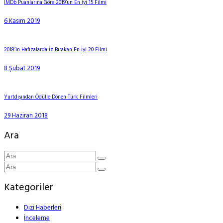
IMDb Puanlarına Göre 2019’un En İyi 15 Filmi
6 Kasım 2019
2018’in Hafızalarda İz Bırakan En İyi 20 Filmi
8 Şubat 2019
Yurtdışından Ödülle Dönen Türk Filmleri
29 Haziran 2018
Ara
Kategoriler
Dizi Haberleri
İnceleme