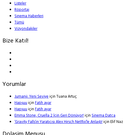
Listeler
Röportaj
Sinema Haberleri
Tümü
Vizyondakiler
Bize Katıl!
Yorumlar
Jumanji: Yeni Seviye
için
Tuana Artuç
Hapşuu
için
Fatih ayar
Hapşuu
için
Fatih ayar
Emma Stone, Cruella 2 İçin Geri Dönüyor!
için
Sinema Datça
‘Gravity Falls’ın Yaratıcısı Alex Hirsch Netflix’le Anlaştı!
için
Elif Naz
Dolasim Menusu