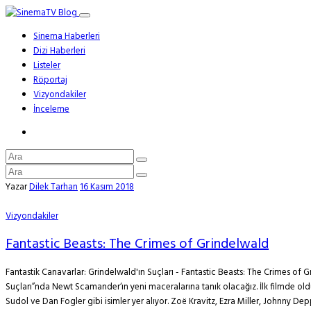
Sinema Haberleri
Dizi Haberleri
Listeler
Röportaj
Vizyondakiler
İnceleme
Yazar
Dilek Tarhan
16 Kasım 2018
Vizyondakiler
Fantastic Beasts: The Crimes of Grindelwald
Fantastik Canavarlar: Grindelwald'ın Suçları - Fantastic Beasts: The Crimes of
Suçları”nda Newt Scamander‘ın yeni maceralarına tanık olacağız. İlk filmde o
Sudol ve Dan Fogler gibi isimler yer alıyor. Zoë Kravitz, Ezra Miller, Johnny Dep