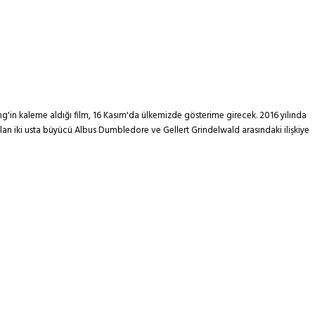
ng'in kaleme aldığı film, 16 Kasım'da ülkemizde gösterime girecek. 2016 yılında
an iki usta büyücü Albus Dumbledore ve Gellert Grindelwald arasındaki ilişkiye