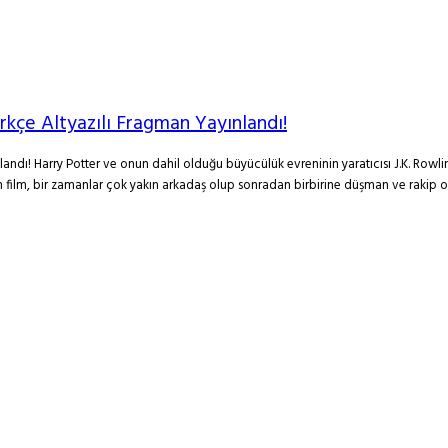
rkçe Altyazılı Fragman Yayınlandı!
andı! Harry Potter ve onun dahil olduğu büyücülük evreninin yaratıcısı J.K. Rowli
 film, bir zamanlar çok yakın arkadaş olup sonradan birbirine düşman ve rakip ol