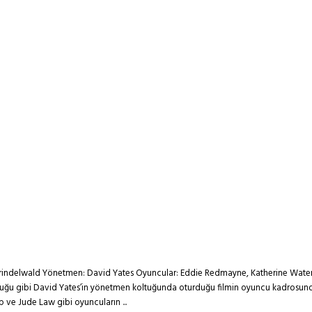
 Grindelwald Yönetmen: David Yates Oyuncular: Eddie Redmayne, Katherine Waterst
lduğu gibi David Yates’in yönetmen koltuğunda oturduğu filmin oyuncu kadrosund
p ve Jude Law gibi oyuncuların ...