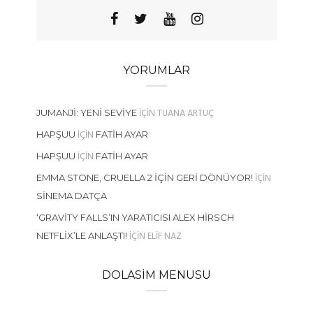
YORUMLAR
IÇIN
TUANA ARTUÇ
JUMANJI: YENI SEVIYE
IÇIN
HAPŞUU
FATIH AYAR
IÇIN
HAPŞUU
FATIH AYAR
IÇIN
EMMA STONE, CRUELLA 2 İÇIN GERI DÖNÜYOR!
SINEMA DATÇA
‘GRAVITY FALLS’IN YARATICISI ALEX HIRSCH
IÇIN
ELIF NAZ
NETFLIX’LE ANLAŞTI!
DOLASIM MENUSU