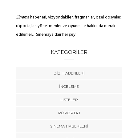
Sinema
haberleri, vizyondakiler, fragmanlar, özel dosyalar,
röportajlar, yönetmenler ve oyuncular hakkında merak
edilenler… Sinemaya dair her şey!
KATEGORILER
DIZI HABERLERI
İNCELEME
LISTELER
RÖPORTAJ
SINEMA HABERLERI