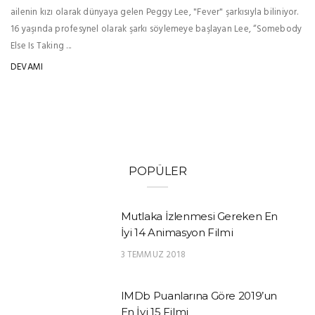
ailenin kızı olarak dünyaya gelen Peggy Lee, "Fever" şarkısıyla biliniyor.
16 yaşında profesynel olarak şarkı söylemeye başlayan Lee, “Somebody
Else Is Taking ...
DEVAMI
POPÜLER
Mutlaka İzlenmesi Gereken En
İyi 14 Animasyon Filmi
3 TEMMUZ 2018
IMDb Puanlarına Göre 2019’un
En İyi 15 Filmi