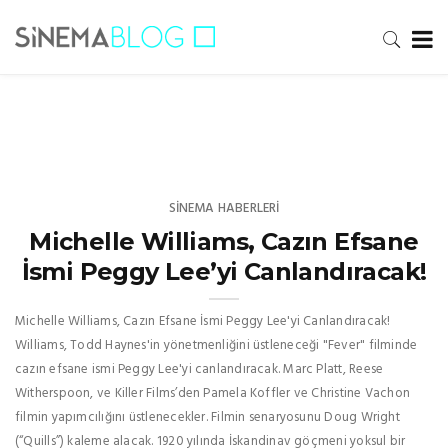
SINEMA HABERLERI
Michelle Williams, Cazın Efsane
İsmi Peggy Lee’yi Canlandıracak!
Michelle Williams, Cazın Efsane İsmi Peggy Lee'yi Canlandıracak!
Williams, Todd Haynes'in yönetmenliğini üstleneceği "Fever" filminde
cazın efsane ismi Peggy Lee'yi canlandıracak. Marc Platt, Reese
Witherspoon, ve Killer Films’den Pamela Koffler ve Christine Vachon
filmin yapımcılığını üstlenecekler. Filmin senaryosunu Doug Wright
(“Quills”) kaleme alacak. 1920 yılında İskandinav göçmeni yoksul bir