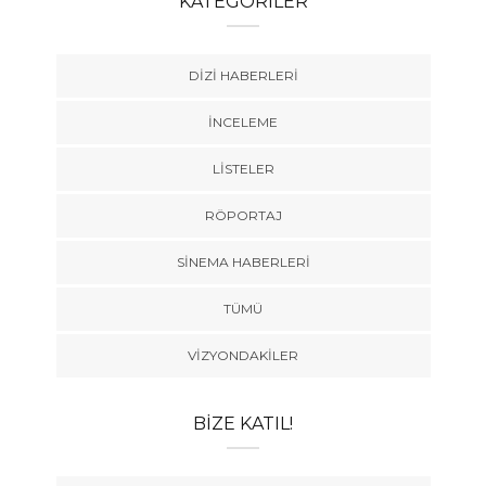
KATEGORILER
DIZI HABERLERI
İNCELEME
LISTELER
RÖPORTAJ
SINEMA HABERLERI
TÜMÜ
VIZYONDAKILER
BIZE KATIL!