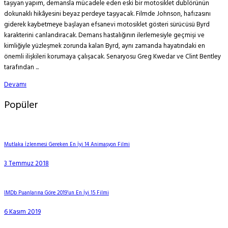
taşıyan yapım, demansla mücadele eden eski bir motosiklet dublörünün
dokunaklı hikâyesini beyaz perdeye taşıyacak. Filmde Johnson, hafızasını
giderek kaybetmeye başlayan efsanevi motosiklet gösteri sürücüsü Byrd
karakterini canlandıracak. Demans hastalığının ilerlemesiyle geçmişi ve
kimliğiyle yüzleşmek zorunda kalan Byrd, aynı zamanda hayatındaki en
önemli ilişkileri korumaya çalışacak. Senaryosu Greg Kwedar ve Clint Bentley
tarafından ...
Devamı
Popüler
Mutlaka İzlenmesi Gereken En İyi 14 Animasyon Filmi
3 Temmuz 2018
IMDb Puanlarına Göre 2019’un En İyi 15 Filmi
6 Kasım 2019