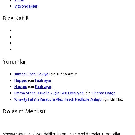
Tümü
Vizyondakiler
Bize Katıl!
Yorumlar
Jumanji: Yeni Seviye
için
Tuana Artuç
Hapşuu
için
Fatih ayar
Hapşuu
için
Fatih ayar
Emma Stone, Cruella 2 İçin Geri Dönüyor!
için
Sinema Datça
‘Gravity Falls’ın Yaratıcısı Alex Hirsch Netflix’le Anlaştı!
için
Elif Naz
Dolasim Menusu
Sinema
haberleri, vizyondakiler, fragmanlar, özel dosyalar, röportajlar,