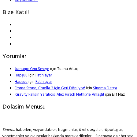
Vizyondakiler
Bize Katıl!
Yorumlar
Jumanji: Yeni Seviye
için
Tuana Artuç
Hapşuu
için
Fatih ayar
Hapşuu
için
Fatih ayar
Emma Stone, Cruella 2 İçin Geri Dönüyor!
için
Sinema Datça
‘Gravity Falls’ın Yaratıcısı Alex Hirsch Netflix’le Anlaştı!
için
Elif Naz
Dolasim Menusu
Sinema
haberleri, vizyondakiler, fragmanlar, özel dosyalar, röportajlar,
yönetmenler ve oyuncular hakkında merak edilenler… Sinemaya dair her şey!