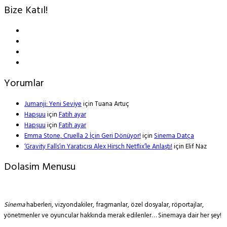
Bize Katıl!
Yorumlar
Jumanji: Yeni Seviye
için
Tuana Artuç
Hapşuu
için
Fatih ayar
Hapşuu
için
Fatih ayar
Emma Stone, Cruella 2 İçin Geri Dönüyor!
için
Sinema Datça
‘Gravity Falls’ın Yaratıcısı Alex Hirsch Netflix’le Anlaştı!
için
Elif Naz
Dolasim Menusu
Sinema
haberleri, vizyondakiler, fragmanlar, özel dosyalar, röportajlar,
yönetmenler ve oyuncular hakkında merak edilenler… Sinemaya dair her şey!